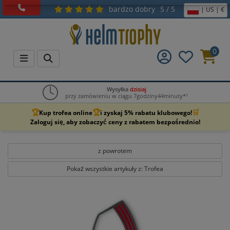
bardzo dobry
5 / 5
| US | €
0
Wysyłka
dzisiaj
przy zamówieniu w ciągu 7godziny44minuty*¹
🏆
🏆
🛒
Kup trofea online
i zyskaj 5% rabatu klubowego!
Zaloguj się, aby zobaczyć ceny z rabatem bezpośrednio!
z powrotem
Pokaż wszystkie artykuły z: Trofea