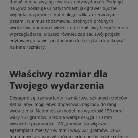
dodać imiona zwycięzców oraz daty wydarzeń. Podgląd
na żywo pokazuje Ci natychmiast, jak grawer będzie
wyglądał na powierzchni białego szkła z czerwonymi
pasami. Nie musisz zamawiać osobnych próbnych
wydruków, ponieważ widzisz efekt końcowy bezpośrednio
w przeglądarce. Możesz również zapisać swój projekt,
edytować go nawet po dodaniu do koszyka i duplikować
na inne rozmiary.
Właściwy rozmiar dla
Twojego wydarzenia
Dostępne są trzy warianty rozmiarowe szklanych trofeów
Ratna, abyś mógł łatwo dopasować nagrodę do rangi
wydarzenia. Najmniejszy model ma wysokość 150 mm i
waży 157 gramów. Średnia wersja osiąga 170 mm
wysokości przy wadze 189 gramów. Największy
egzemplarz mierzy 190 mm i waży 221 gramów. Dzięki
temu możesz stworzyć spójną serię nagród, gdzie różnice