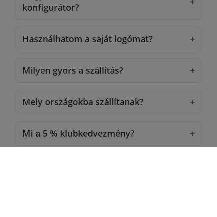
konfigurátor?
Használhatom a saját logómat?
Milyen gyors a szállítás?
Mely országokba szállítanak?
Mi a 5 % klubkedvezmény?
Mi a hűségkedvezmény?
Milyen fizetési módok állnak
rendelkezésre?