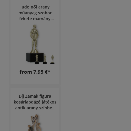
Judo női arany
műanyag szobor
fekete márvány
talapzaton
from 7,95 €*
Díj Zamak figura
kosárlabdázó játékos
antik arany színben
mahagóni színű fa
talapzaton