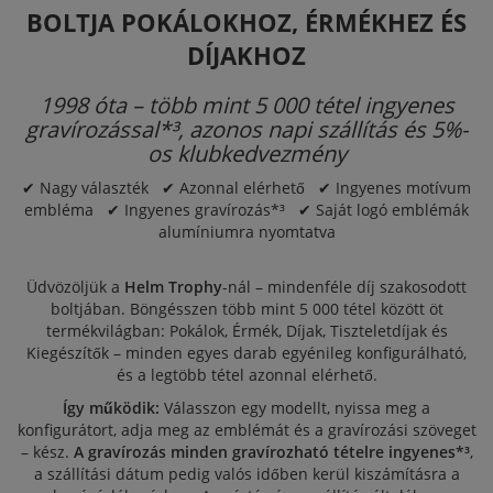
BOLTJA POKÁLOKHOZ, ÉRMÉKHEZ ÉS
DÍJAKHOZ
1998 óta – több mint 5 000 tétel ingyenes
gravírozással*³, azonos napi szállítás és 5%-
os klubkedvezmény
✔ Nagy választék ✔ Azonnal elérhető ✔ Ingyenes motívum
embléma ✔ Ingyenes gravírozás*³ ✔ Saját logó emblémák
alumíniumra nyomtatva
Üdvözöljük a
Helm Trophy
-nál – mindenféle díj szakosodott
boltjában. Böngésszen több mint 5 000 tétel között öt
termékvilágban:
Pokálok
,
Érmék
,
Díjak
,
Tiszteletdíjak
és
Kiegészítők
– minden egyes darab egyénileg konfigurálható,
és a legtöbb tétel azonnal elérhető.
Így működik:
Válasszon egy modellt, nyissa meg a
konfigurátort, adja meg az emblémát és a gravírozási szöveget
– kész.
A gravírozás minden gravírozható tételre ingyenes*³
,
a szállítási dátum pedig valós időben kerül kiszámításra a