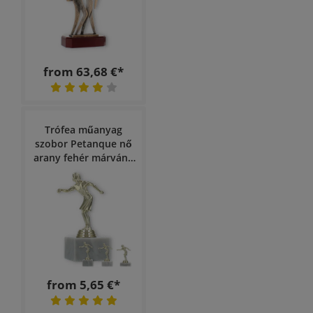
from 63,68 €*
Trófea műanyag
szobor Petanque nő
arany fehér márvány
talapzaton
from 5,65 €*