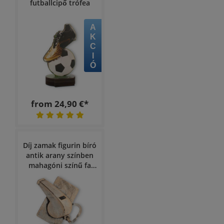
futballcipő trófea
AKCIÓ
from 24,90 €*
Díj zamak figurin bíró
antik arany színben
mahagóni színű fa
talapzaton