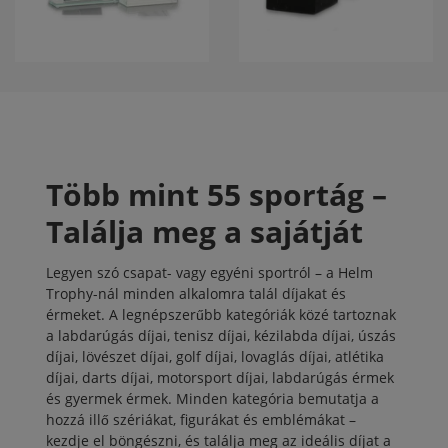
Több mint 55 sportág –
Találja meg a sajátját
Legyen szó csapat- vagy egyéni sportról – a Helm
Trophy-nál minden alkalomra talál díjakat és
érmeket. A legnépszerűbb kategóriák közé tartoznak
a
labdarúgás díjai
,
tenisz díjai
,
kézilabda díjai
,
úszás
díjai
,
lövészet díjai
,
golf díjai
,
lovaglás díjai
,
atlétika
díjai
,
darts díjai
,
motorsport díjai
,
labdarúgás érmek
és
gyermek érmek
. Minden kategória bemutatja a
hozzá illő szériákat, figurákat és emblémákat –
kezdje el böngészni, és találja meg az ideális díjat a