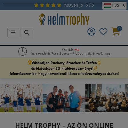
nagyon jó
5 / 5
| US | €
0
Szállítás
ma
ha a rendelés 7óra49percek*¹ időpontjáig érkezik meg
🏆
🥇
Vásároljon Puchary, érmeket és Trofea
🛒
és biztosítson 5% klubkedvezményt!
Jelentkezzen be, hogy közvetlenül lássa a kedvezményes árakat!
HELM TROPHY – AZ ÖN ONLINE