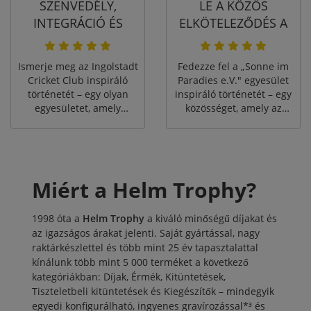
SZENVEDÉLY,
LE A KÖZÖS
INTEGRÁCIÓ ÉS
ELKÖTELEZŐDÉS A
NAGYSZERŰ CSAPAT
HATÁROKAT
精神!
Ismerje meg az Ingolstadt
Fedezze fel a „Sonne im
Cricket Club inspiráló
Paradies e.V." egyesület
történetét – egy olyan
inspiráló történetét – egy
egyesületet, amely
közösséget, amely az
megteremtette a krikett
emberi kapcsolatok
sportot Németországban,
ápolása révén egyesíti az
elősegíti a integrációt, és
embereket, és a
ünnepli a sportos és
társadalmi
személyes eredményeket
elkötelezettségen,
Miért a Helm Trophy?
egyaránt!
integrációs projekteken
és közös
1998 óta a
Helm Trophy
a kiváló minőségű díjakat és
sporttevékenységeken
az igazságos árakat jelenti. Saját gyártással, nagy
keresztül legyőzi a
korlátokat.
raktárkészlettel és több mint 25 év tapasztalattal
kínálunk több mint 5 000 terméket a következő
kategóriákban:
Díjak
,
Érmék
,
Kitüntetések
,
Tiszteletbeli kitüntetések
és
Kiegészítők
– mindegyik
egyedi konfigurálható, ingyenes gravírozással*³ és