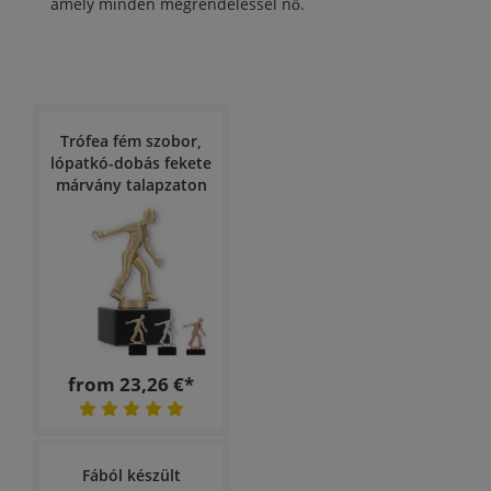
amely minden megrendeléssel nő.
Trófea fém szobor,
lópatkó-dobás fekete
márvány talapzaton
from 23,26 €*
Fából készült