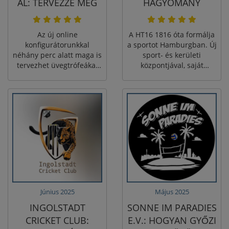
AL: TERVEZZE MEG
HAGYOMÁNY
ŐKET MOST ONLINE
TALÁLKOZIK AZ ÚJ
ÉLŐ ELŐNÉZETTEL
KEZDETEKKEL
Az új online
A HT16 1816 óta formálja
konfigurátorunkkal
a sportot Hamburgban. Új
néhány perc alatt maga is
sport- és kerületi
tervezhet üvegtrófeákat
központjával, saját
és fa táblákat
mászótermével és a
lézergravírozással: töltse
judótól a rehabilitációs
fel a logóját, állítsa be a
sportokig terjedő
szöveget, ellenőrizze azt
kínálattal a klub
az élő előnézetben, és
megmutatja, hogyan
rendele közvetlenül.
egyesül a hagyomány és a
Ebben a cikkben lépésről
modernitás – közösség,
lépésre bemutatjuk,
bátorság és előrelátás
hogyan alakíthatóak át a
támogatásával.
szabványos díjak egyéni
díjakká klubok, vállalatok
vagy különleges
Június 2025
Május 2025
események számára.
INGOLSTADT
SONNE IM PARADIES
CRICKET CLUB:
E.V.: HOGYAN GYŐZI