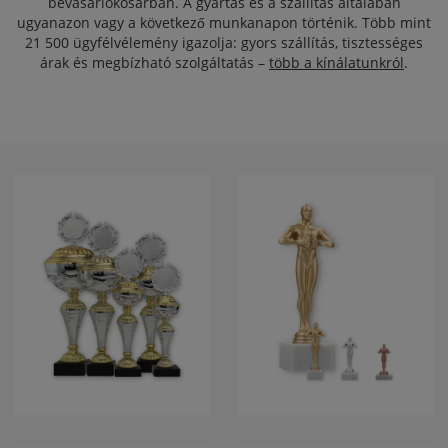
bevásárlókosárban. A gyártás és a szállítás általában
ugyanazon vagy a következő munkanapon történik. Több mint
21 500 ügyfélvélemény
igazolja: gyors szállítás, tisztességes
árak és megbízható szolgáltatás –
több a kínálatunkról
.
POKALE
GYŐZTES SZOBOR
VICTOR