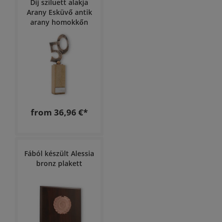
Díj sziluett alakja
Arany Esküvő antik
arany homokkőn
from 36,96 €*
Fából készült Alessia
bronz plakett