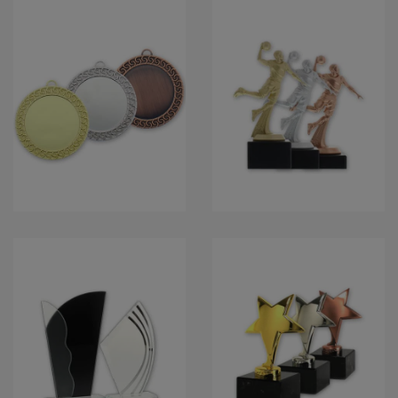
ÉRMÉK
DÍJSZOBROK
DÍJAK
TISZTELETBELI
DÍJAK