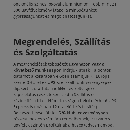
opcionális színes logóval alumíniumon. Több mint
21
500 ügyfélvélemény
igazolja minőségünket,
gyorsaságunkat és megbízhatóságunkat.
Megrendelés, Szállítás
és Szolgáltatás
A megrendelések többségét
ugyanazon vagy a
következő munkanapon
indítjuk útnak – a pontos
dátumot a kosarában élőben számítjuk ki. Európa-
szerte
DHL
-lel és
UPS
-szel szállítunk versenyképes
díjakért – az átfutási időkkel és költségekkel
kapcsolatos részletekért lásd a
Szállítás és
kézbesítés
oldalt; Németországon belül elérhető
UPS
Express
is (másnap 12 óra előtt kézbesítés).
Bejegyzett egyesületek
5 % klubkedvezményben
részesülnek és számlára rendelhetnek; visszatérő
ügyfelek szintén profitálnak a
hűségkedvezményből
,