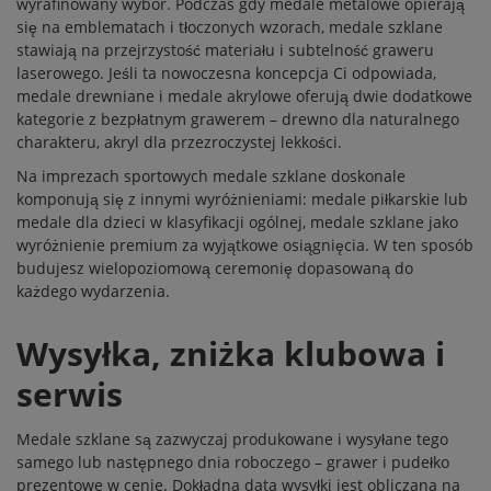
wyrafinowany wybór. Podczas gdy medale metalowe opierają
się na emblematach i tłoczonych wzorach, medale szklane
stawiają na przejrzystość materiału i subtelność graweru
laserowego. Jeśli ta nowoczesna koncepcja Ci odpowiada,
medale drewniane
i
medale akrylowe
oferują dwie dodatkowe
kategorie z bezpłatnym grawerem – drewno dla naturalnego
charakteru, akryl dla przezroczystej lekkości.
Na imprezach sportowych medale szklane doskonale
komponują się z innymi wyróżnieniami:
medale piłkarskie
lub
medale dla dzieci
w klasyfikacji ogólnej, medale szklane jako
wyróżnienie premium za wyjątkowe osiągnięcia. W ten sposób
budujesz wielopoziomową ceremonię dopasowaną do
każdego wydarzenia.
Wysyłka, zniżka klubowa i
serwis
Medale szklane są zazwyczaj produkowane i wysyłane tego
samego lub następnego dnia roboczego – grawer i pudełko
prezentowe w cenie. Dokładna data wysyłki jest obliczana na