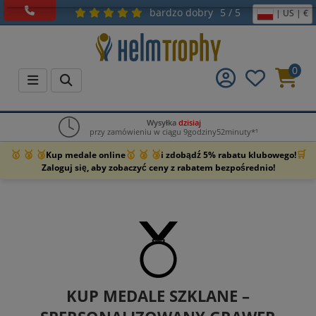
bardzo dobry
5 / 5
| US | €
0
Wysyłka
dzisiaj
przy zamówieniu w ciągu 9godziny52minuty*¹
🥇 🥈 🥉
🥇 🥈 🥉
🛒
Kup medale online
i zdobądź 5% rabatu klubowego!
Zaloguj się, aby zobaczyć ceny z rabatem bezpośrednio!
KUP MEDALE SZKLANE –