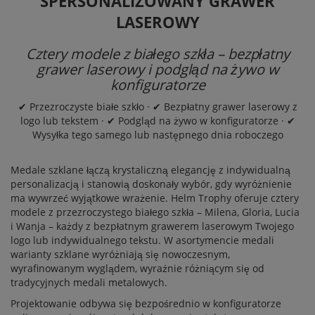
SPERSONALIZOWANY GRAWER
LASEROWY
Cztery modele z białego szkła – bezpłatny
grawer laserowy i podgląd na żywo w
konfiguratorze
✔ Przezroczyste białe szkło · ✔ Bezpłatny grawer laserowy z
logo lub tekstem · ✔ Podgląd na żywo w konfiguratorze · ✔
Wysyłka tego samego lub następnego dnia roboczego
Medale szklane łączą krystaliczną elegancję z indywidualną
personalizacją i stanowią doskonały wybór, gdy wyróżnienie
ma wywrzeć wyjątkowe wrażenie. Helm Trophy oferuje cztery
modele z przezroczystego białego szkła – Milena, Gloria, Lucia
i Wanja – każdy z bezpłatnym grawerem laserowym Twojego
logo lub indywidualnego tekstu. W asortymencie
medali
warianty szklane wyróżniają się nowoczesnym,
wyrafinowanym wyglądem, wyraźnie różniącym się od
tradycyjnych medali metalowych.
Projektowanie odbywa się bezpośrednio w konfiguratorze