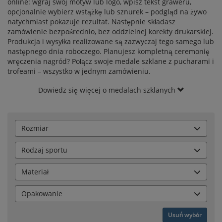
online: wgraj swój motyw lub logo, wpisz tekst graweru,
opcjonalnie wybierz wstążkę lub sznurek – podgląd na żywo
natychmiast pokazuje rezultat. Następnie składasz
zamówienie bezpośrednio, bez oddzielnej korekty drukarskiej.
Produkcja i wysyłka realizowane są zazwyczaj tego samego lub
następnego dnia roboczego. Planujesz kompletną ceremonię
wręczenia nagród? Połącz swoje medale szklane z
pucharami
i
trofeami
– wszystko w jednym zamówieniu.
Dowiedz się więcej o medalach szklanych
Rozmiar
Rodzaj sportu
Materiał
Opakowanie
Usuń wybór