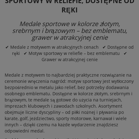
SPORTOWY W RELIEFIE, DOSTĘPNE OD
RĘKI
Medale sportowe w kolorze złotym,
srebrnym i brązowym – bez emblematu,
grawer w atrakcyjnej cenie
✔ Medale z motywem w atrakcyjnych cenach ✔ Dostępne od
ręki ✔ Motyw sportowy w reliefie – bez emblematu ✔
Grawer w atrakcyjnej cenie
Medale z motywem to najbardziej praktyczne rozwiązanie na
ceremonie wręczenia nagród: motyw sportowy jest wytłoczony
bezpośrednio w metalu jako relief, bez potrzeby dodawania
osobnego emblematu. Dostępne w kolorze złotym, srebrnym i
brązowym, te
medale
są gotowe do użycia na turniejach,
imprezach klubowych i zawodach szkolnych. Asortyment
obejmuje liczne dyscypliny – od piłki nożnej i pływania po
karate, golf, jeździectwo, sporty motorowe, karnawał i wiele
innych – dzięki czemu na każde wydarzenie znajdziesz
odpowiedni medal.