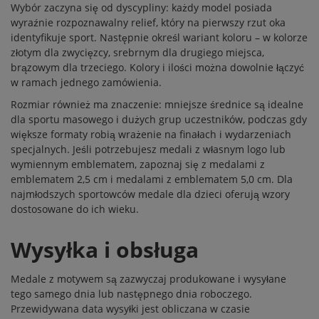
Wybór zaczyna się od dyscypliny: każdy model posiada
wyraźnie rozpoznawalny relief, który na pierwszy rzut oka
identyfikuje sport. Następnie określ wariant koloru – w kolorze
złotym dla zwycięzcy, srebrnym dla drugiego miejsca,
brązowym dla trzeciego. Kolory i ilości można dowolnie łączyć
w ramach jednego zamówienia.
Rozmiar również ma znaczenie: mniejsze średnice są idealne
dla sportu masowego i dużych grup uczestników, podczas gdy
większe formaty robią wrażenie na finałach i wydarzeniach
specjalnych. Jeśli potrzebujesz medali z własnym logo lub
wymiennym emblematem, zapoznaj się z
medalami z
emblematem 2,5 cm
i
medalami z emblematem 5,0 cm
. Dla
najmłodszych sportowców
medale dla dzieci
oferują wzory
dostosowane do ich wieku.
Wysyłka i obsługa
Medale z motywem są zazwyczaj produkowane i wysyłane
tego samego dnia lub następnego dnia roboczego.
Przewidywana data wysyłki jest obliczana w czasie