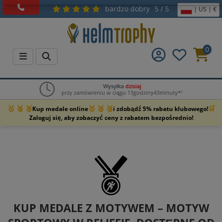
bardzo dobry
5 / 5
| US | €
0
Wysyłka
dzisiaj
przy zamówieniu w ciągu 13godziny43minuty*¹
🥇 🥈 🥉
🥇 🥈 🥉
🛒
Kup medale online
i zdobądź 5% rabatu klubowego!
Zaloguj się, aby zobaczyć ceny z rabatem bezpośrednio!
KUP MEDALE Z MOTYWEM – MOTYW