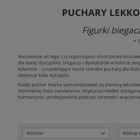
PUCHARY LEKK
Figurki biega
✔ 
Niezależnie od tego, czy organizujesz mistrzostwa klubowe
dla danej dyscypliny: biegaczy i dyskobolów w kolorze zło
kolumnie – uzupełniające nasze szerokie
puchary
dla klub
obejmuje kilka dyscyplin.
Każdy puchar można spersonalizować za pomocą wbudowane
minimalnej ilości zamówienia. Większość modeli dostępna 
harmonijnie i profesjonalnie podczas ceremonii wręczeni
Rozmiar
Rodzaj 