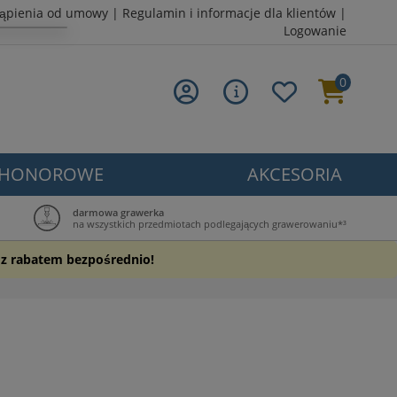
tąpienia od umowy
|
Regulamin i informacje dla klientów
|
Logowanie
0
 HONOROWE
AKCESORIA
darmowa grawerka
na wszystkich przedmiotach podlegających grawerowaniu*³
y z rabatem bezpośrednio!