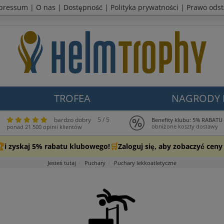
pressum
|
O nas
|
Dostępność
|
Polityka prywatności
|
Prawo ods
TROFEA
NAGRODY
bardzo dobry
5 / 5
Benefity klubu: 5% RABATU
obniżone koszty dostawy
ponad 21 500 opinii klientów

🛒
i zyskaj 5% rabatu klubowego!
Zaloguj się, aby zobaczyć cen
Jesteś tutaj
Puchary
Puchary lekkoatletyczne