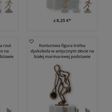
z 8,25 €*
a rzut
Konturowa figura trofea
to na
dyskobola w antycznym złocie na
dstawie
białej marmurowej podstawie