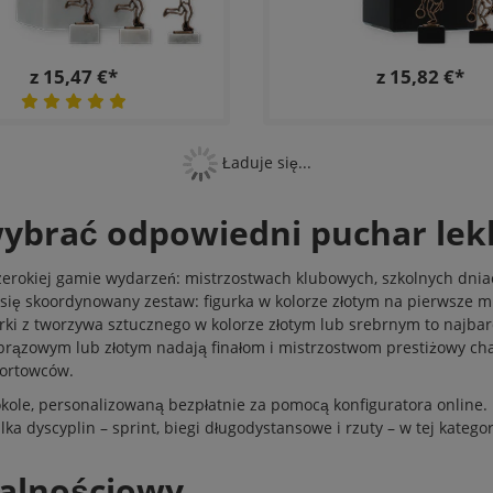
z 15,47 €*
z 15,82 €*
Ładuje się...
ybrać odpowiedni puchar lek
zerokiej gamie wydarzeń: mistrzostwach klubowych, szkolnych dniac
ę skoordynowany zestaw: figurka w kolorze złotym na pierwsze mi
rki z tworzywa sztucznego w kolorze złotym lub srebrnym to najb
brązowym lub złotym nadają finałom i mistrzostwom prestiżowy chara
portowców.
okole, personalizowaną bezpłatnie za pomocą konfiguratora online
a dyscyplin – sprint, biegi długodystansowe i rzuty – w tej kategor
ojalnościowy