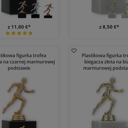
z 11,80 €*
z 8,50 €*
stikowa figurka trofea
Plastikowa figurka tr
a na czarnej marmurowej
biegacza złota na bia
podstawie
marmurowej podsta