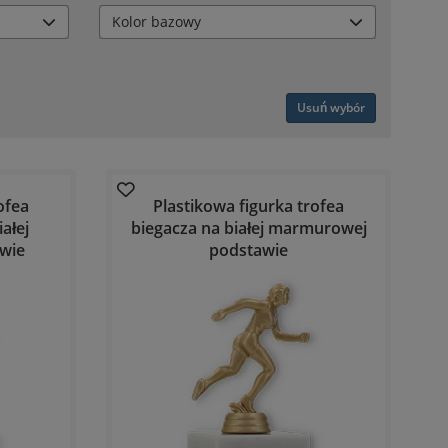
Kolor bazowy
Usuń wybór
ofea
Plastikowa figurka trofea
iałej
biegacza na białej marmurowej
wie
podstawie