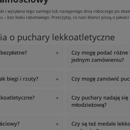
ęki i wysyłana tego samego lub następnego dnia roboczego po złoż
– bez kodu rabatowego. Przeczytaj, co nasi klienci piszą o jakośc
ia o puchary lekkoatletyczne
 bezpłatne?
Czy mogę podać różne t
jednym zamówieniu?
ak biegi i rzuty?
Czy mogę zamówić puchar
kkoatletyczne?
Czy puchary nadają się 
młodzieżową?
ościowy?
Czy są też medale lekko