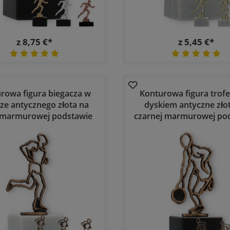
z 8,75 €*
z 5,45 €*
rowa figura biegacza w
Konturowa figura trofe
ze antycznego złota na
dyskiem antyczne zło
j marmurowej podstawie
czarnej marmurowej po