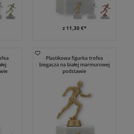
z 11,30 €*
ofea
Plastikowa figurka trofea
łej
biegacza na białej marmurowej
wie
podstawie