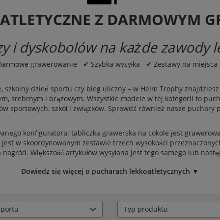
OATLETYCZNE Z DARMOWYM 
czy i dyskobolów na każde zawody l
Darmowe grawerowanie ✔ Szybka wysyłka ✔ Zestawy na miejsca 
, szkolny dzień sportu czy bieg uliczny – w Helm Trophy znajdzies
tym, srebrnym i brązowym. Wszystkie modele w tej kategorii to puch
ów sportowych, szkół i związków. Sprawdź również nasze
puchary p
go konfiguratora: tabliczka grawerska na cokole jest grawerowa
jest w skoordynowanym zestawie trzech wysokości przeznaczonych n
a nagród. Większość artykułów wysyłana jest tego samego lub nast
Dowiedz się więcej o pucharach lekkoatletycznych ▼
sportu
Typ produktu