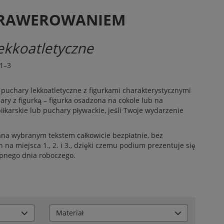
GRAWEROWANIEM
ekkoatletyczne
1–3
z puchary lekkoatletyczne z figurkami charakterystycznymi
ary z figurką – figurka osadzona na cokole lub na
iłkarskie
lub
puchary pływackie
, jeśli Twoje wydarzenie
na wybranym tekstem całkowicie bezpłatnie, bez
a miejsca 1., 2. i 3., dzięki czemu podium prezentuje się
ępnego dnia roboczego.
Materiał