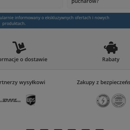
pucharów?
egularnie informowany o ekskluzywnych ofertach i nowych
produktach.
ormacje o dostawie
Rabaty
rtnerzy wysyłkowi
Zakupy z bezpiecze