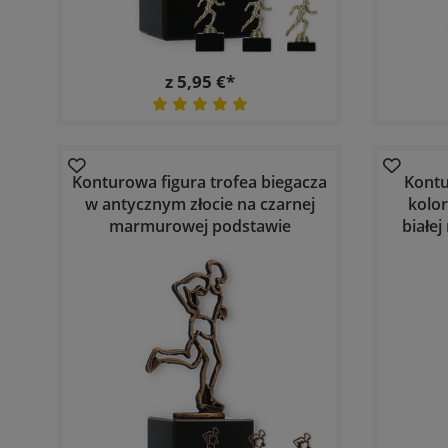
z 5,95 €*
Konturowa figura trofea biegacza
Kontu
w antycznym złocie na czarnej
kolor
marmurowej podstawie
białe