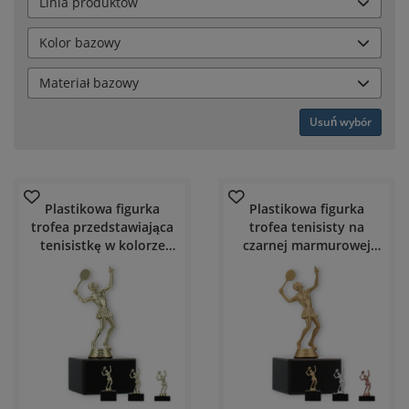
Linia produktów
Kolor bazowy
Materiał bazowy
Usuń wybór
Plastikowa figurka
Plastikowa figurka
trofea przedstawiająca
trofea tenisisty na
tenisistkę w kolorze
czarnej marmurowej
złotym na czarnej
podstawie
marmurowej podstawie