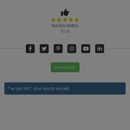
bardzo dobry
5 / 5
Revocation
* w tym VAT.
plus koszty wysyłki