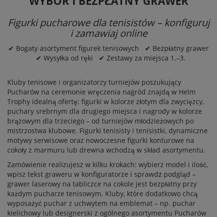
WYBÓR I BEZPŁATNY GRAWER
Figurki pucharowe dla tenisistów – konfiguruj
i zamawiaj online
✔ Bogaty asortyment figurek tenisowych ✔ Bezpłatny grawer
✔ Wysyłka od ręki ✔ Zestawy za miejsca 1.–3.
Kluby tenisowe i organizatorzy turniejów poszukujący
Pucharów
na ceremonie wręczenia nagród znajdą w Helm
Trophy idealną ofertę: figurki w kolorze złotym dla zwycięzcy,
puchary srebrnym dla drugiego miejsca i nagrody w kolorze
brązowym dla trzeciego – od turniejów młodzieżowych po
mistrzostwa klubowe. Figurki tenisisty i tenisistki, dynamiczne
motywy serwisowe oraz nowoczesne figurki konturowe na
cokoły z marmuru lub drewna wchodzą w skład asortymentu.
Zamówienie realizujesz w kilku krokach: wybierz model i ilość,
wpisz tekst graweru w konfiguratorze i sprawdź podgląd –
grawer laserowy na tabliczce na cokole jest bezpłatny przy
każdym pucharze tenisowym. Kluby, które dodatkowo chcą
wyposażyć puchar z uchwytem na emblemat – np. puchar
kielichowy lub designerski z ogólnego asortymentu
Pucharów