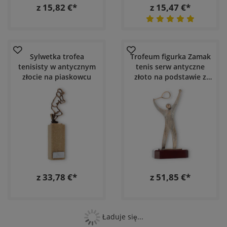
z 15,82 €*
z 15,47 €*
Sylwetka trofea
Trofeum figurka Zamak
tenisisty w antycznym
tenis serw antyczne
złocie na piaskowcu
złoto na podstawie z
drewna w kolorze
mahoniowym
z 33,78 €*
z 51,85 €*
Ładuje się...