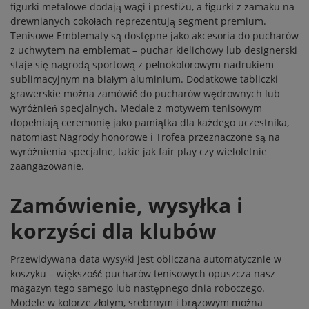
figurki metalowe dodają wagi i prestiżu, a figurki z zamaku na
drewnianych cokołach reprezentują segment premium.
Tenisowe
Emblematy
są dostępne jako akcesoria do pucharów
z uchwytem na emblemat – puchar kielichowy lub designerski
staje się nagrodą sportową z pełnokolorowym nadrukiem
sublimacyjnym na białym aluminium. Dodatkowe
tabliczki
grawerskie
można zamówić do pucharów wędrownych lub
wyróżnień specjalnych.
Medale z motywem
tenisowym
dopełniają ceremonię jako pamiątka dla każdego uczestnika,
natomiast
Nagrody honorowe
i
Trofea
przeznaczone są na
wyróżnienia specjalne, takie jak fair play czy wieloletnie
zaangażowanie.
Zamówienie, wysyłka i
korzyści dla klubów
Przewidywana data wysyłki jest obliczana automatycznie w
koszyku – większość pucharów tenisowych opuszcza nasz
magazyn tego samego lub następnego dnia roboczego.
Modele w kolorze złotym, srebrnym i brązowym można