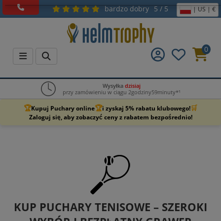
bardzo dobry
5 / 5
| US | €
0
Wysyłka
dzisiaj
przy zamówieniu w ciągu 2godziny59minuty*¹
🏆
🏆
🛒
Kupuj Puchary online
i zyskaj 5% rabatu klubowego!
Zaloguj się, aby zobaczyć ceny z rabatem bezpośrednio!
KUP PUCHARY TENISOWE – SZEROKI