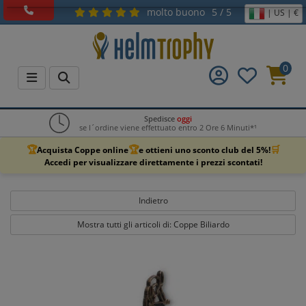
molto buono
5 / 5
| US | €
0
Spedisce
oggi
se l´ordine viene effettuato entro 2 Ore 6 Minuti*¹
🏆
🏆
🛒
Acquista Coppe online
e ottieni uno sconto club del 5%!
Accedi per visualizzare direttamente i prezzi scontati!
Indietro
Mostra tutti gli articoli di: Coppe Biliardo