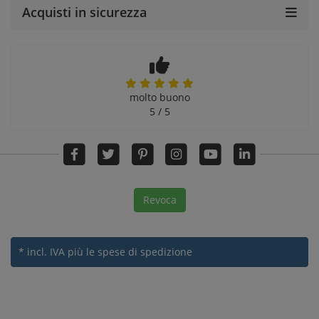
Acquisti in sicurezza
molto buono
5 / 5
Revoca
* incl. IVA
più le spese di spedizione