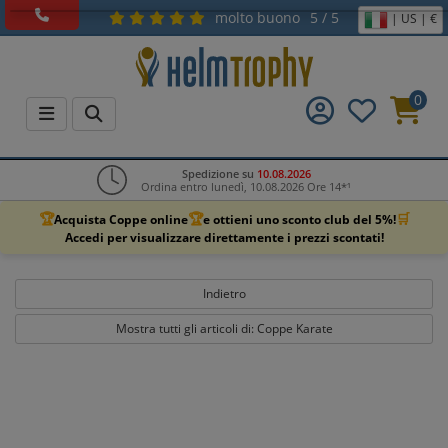
molto buono
5 / 5
| US | €
0
Spedizione su
10.08.2026
Ordina entro lunedì, 10.08.2026 Ore 14*¹
🏆
🏆
🛒
Acquista Coppe online
e ottieni uno sconto club del 5%!
Accedi per visualizzare direttamente i prezzi scontati!
Indietro
Mostra tutti gli articoli di: Coppe Karate