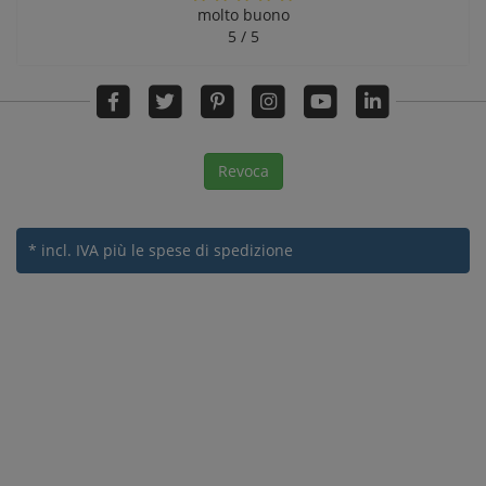
molto buono
5 / 5
Revoca
* incl. IVA
più le spese di spedizione