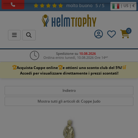
molto buono
5 / 5
| US | €
0
Spedizione su
10.08.2026
Ordina entro lunedì, 10.08.2026 Ore 14*¹
🏆
🏆
🛒
Acquista Coppe online
e ottieni uno sconto club del 5%!
Accedi per visualizzare direttamente i prezzi scontati!
Indietro
Mostra tutti gli articoli di: Coppe Judo