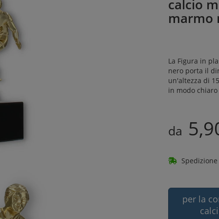
calcio m
marmo 
La Figura in pl
nero porta il d
un'altezza di 1
in modo chiaro 
5,9
da
Spedizione 
per la co
calc