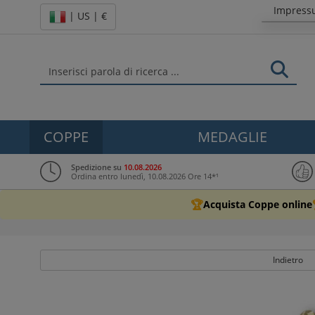
Impres
| US | €
COPPE
MEDAGLIE
Spedizione su
10.08.2026
Ordina entro lunedì, 10.08.2026 Ore 14*¹
🏆
Acquista Coppe online
Indietro