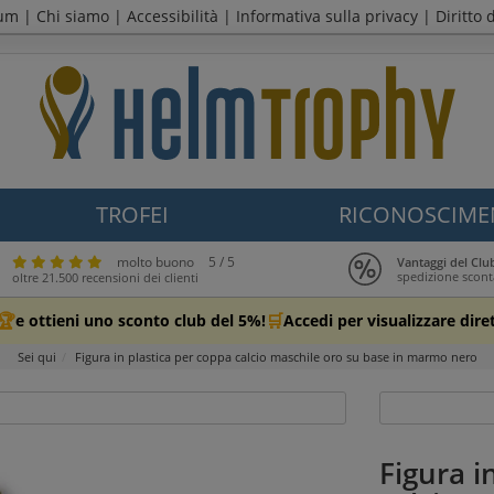
sum
|
Chi siamo
|
Accessibilità
|
Informativa sulla privacy
|
Diritto 
TROFEI
RICONOSCIME
molto buono
5 / 5
Vantaggi del Cl
spedizione scont
oltre 21.500 recensioni dei clienti
🏆
🛒
e ottieni uno sconto club del 5%!
Accedi per visualizzare dire
Sei qui
Figura in plastica per coppa calcio maschile oro su base in marmo nero
Figura i