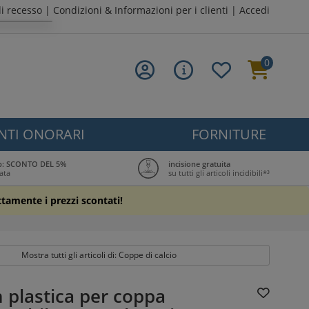
di recesso
|
Condizioni & Informazioni per i clienti
|
Accedi
0
NTI ONORARI
FORNITURE
ub: SCONTO DEL 5%
incisione gratuita
ata
su tutti gli articoli incidibili*³
ttamente i prezzi scontati!
Mostra tutti gli articoli di: Coppe di calcio
n plastica per coppa