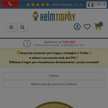
molto buono
5 / 5
| US | €
0
Spedizione su
10.08.2026
Ordina entro lunedì, 10.08.2026 Ore 14*¹
🏆
🥇
Acquista accessori per Coppe, medaglie e Trofei
🛒
e ottieni uno sconto club del 5%!
Effettua il login per visualizzare direttamente i prezzi scontati!
Indietro
Mostra tutti gli articoli di: Emblemi