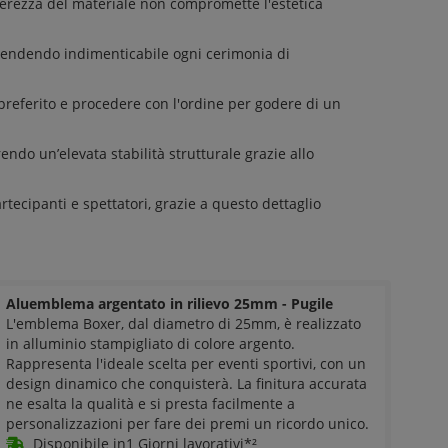
erezza del materiale non compromette l'estetica
 rendendo indimenticabile ogni cerimonia di
preferito e procedere con l'ordine per godere di un
endo un’elevata stabilità strutturale grazie allo
tecipanti e spettatori, grazie a questo dettaglio
Aluemblema argentato in rilievo 25mm - Pugile
L'emblema Boxer, dal diametro di 25mm, è realizzato
in alluminio stampigliato di colore argento.
Rappresenta l'ideale scelta per eventi sportivi, con un
design dinamico che conquisterà. La finitura accurata
ne esalta la qualità e si presta facilmente a
personalizzazioni per fare dei premi un ricordo unico.
Disponibile in1 Giorni lavorativi*²