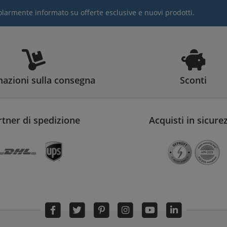
egolarmente informato su offerte esclusive e nuovi prodotti.
azioni sulla consegna
Sconti
rtner di spedizione
Acquisti in sicure