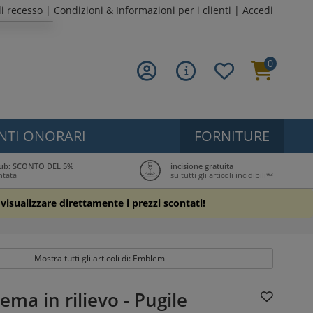
di recesso
|
Condizioni & Informazioni per i clienti
|
Accedi
0
NTI ONORARI
FORNITURE
Club: SCONTO DEL 5%
incisione gratuita
ntata
su tutti gli articoli incidibili*³
r visualizzare direttamente i prezzi scontati!
Mostra tutti gli articoli di: Emblemi
ma in rilievo - Pugile