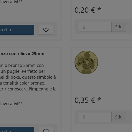
lavorativi*²
0,20 €
*
Stk.
rrello
nzo con rilievo 25mm -
minio bronzo 25mm con
 un pugile. Perfetto per
nei di boxe, questo simbolo è
a tonalità color bronzo.
er riconoscere l'impegno e la
0,35 €
*
lavorativi*²
Stk.
rrello