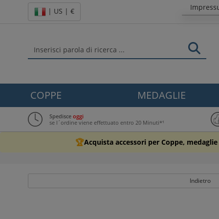
Impres
| US | €
COPPE
MEDAGLIE
Spedisce
oggi
se l´ordine viene effettuato entro 20 Minuti*¹
🏆
Acquista accessori per Coppe, medaglie 
Indietro