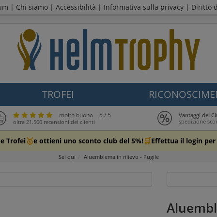
sum
|
Chi siamo
|
Accessibilità
|
Informativa sulla privacy
|
Diritto 
TROFEI
RICONOSCIME
molto buono
5 / 5
Vantaggi del 
spedizione sco
oltre 21.500 recensioni dei clienti
🥇
🛒
e Trofei
e ottieni uno sconto club del 5%!
Effettua il login pe
Sei qui
Aluemblema in rilievo - Pugile
Aluemble