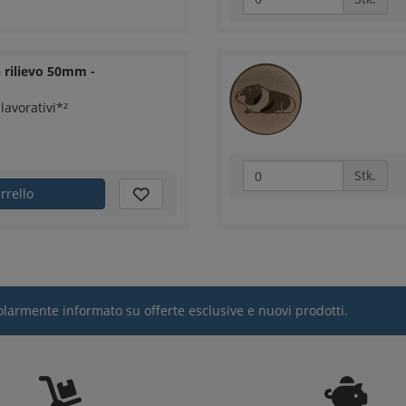
 rilievo 50mm -
lavorativi*²
Stk.
rrello
egolarmente informato su offerte esclusive e nuovi prodotti.