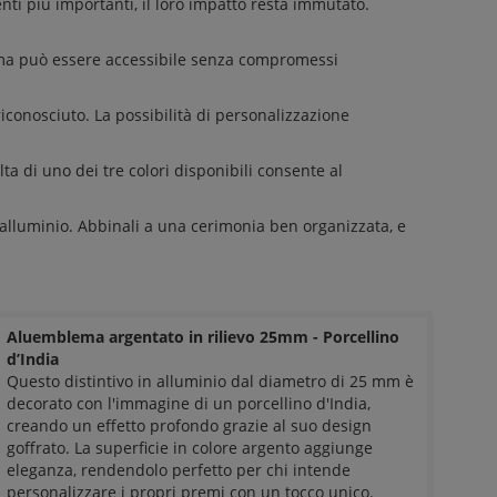
enti più importanti, il loro impatto resta immutato.
, ma può essere accessibile senza compromessi
conosciuto. La possibilità di personalizzazione
lta di uno dei tre colori disponibili consente al
 alluminio. Abbinali a una cerimonia ben organizzata, e
Aluemblema argentato in rilievo 25mm - Porcellino
d’India
Questo distintivo in alluminio dal diametro di 25 mm è
decorato con l'immagine di un porcellino d'India,
creando un effetto profondo grazie al suo design
goffrato. La superficie in colore argento aggiunge
eleganza, rendendolo perfetto per chi intende
personalizzare i propri premi con un tocco unico.