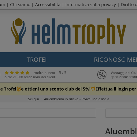
sum
|
Chi siamo
|
Accessibilità
|
Informativa sulla privacy
|
Diritto 
TROFEI
RICONOSCIME
molto buono
5 / 5
Vantaggi del C
spedizione scon
oltre 21.500 recensioni dei clienti
🥇
🛒
e Trofei
e ottieni uno sconto club del 5%!
Effettua il login pe
Sei qui
Aluemblema in rilievo - Porcellino d’India
Aluemble