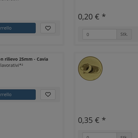
0,20 €
*
rrello
Stk.
n rilievo 25mm - Cavia
lavorativi*²
rrello
0,35 €
*
Stk.