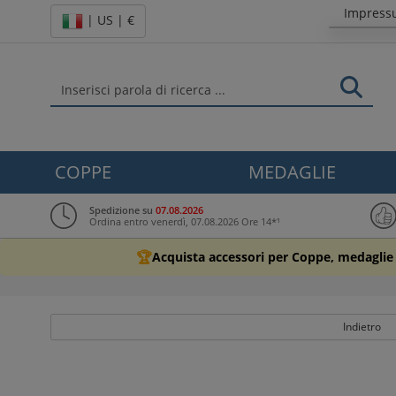
Impres
| US | €
COPPE
MEDAGLIE
Spedizione su
07.08.2026
Ordina entro venerdì, 07.08.2026 Ore 14*¹
🏆
Acquista accessori per Coppe, medaglie 
Indietro