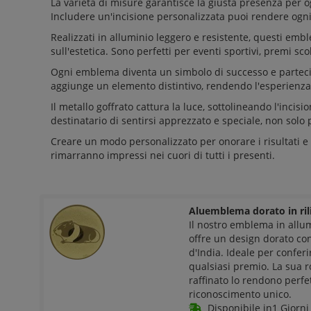
La varietà di misure garantisce la giusta presenza per og
Includere un'incisione personalizzata puoi rendere ogn
Realizzati in alluminio leggero e resistente, questi em
sull'estetica. Sono perfetti per eventi sportivi, premi sc
Ogni emblema diventa un simbolo di successo e partecipa
aggiunge un elemento distintivo, rendendo l'esperienza 
Il metallo goffrato cattura la luce, sottolineando l'incis
destinatario di sentirsi apprezzato e speciale, non solo p
Creare un modo personalizzato per onorare i risultati e
rimarranno impressi nei cuori di tutti i presenti.
Aluemblema dorato in ri
Il nostro emblema in allu
offre un design dorato co
d'India. Ideale per conferi
qualsiasi premio. La sua r
raffinato lo rendono perfe
riconoscimento unico.
Disponibile in1 Giorni 