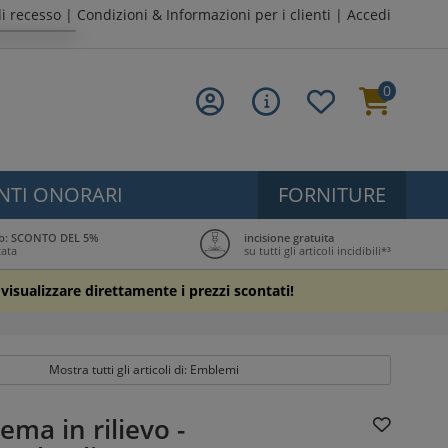
di recesso
|
Condizioni & Informazioni per i clienti
|
Accedi
0
NTI ONORARI
FORNITURE
lub: SCONTO DEL 5%
incisione gratuita
tata
su tutti gli articoli incidibili*³
r visualizzare direttamente i prezzi scontati!
Mostra tutti gli articoli di: Emblemi
ma in rilievo -