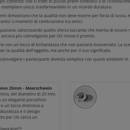
ni contesto: che si tratti di piccoli premi simbolici o di riconoscim
i esemplare unico, trasformandolo in un ricordo duraturo.
blemi dimostrano che la qualità non deve essere per forza di lusso
olastici o momenti di celebrazione tra amici.
zione, valorizzando quello sforzo toccante che merita di essere ri
ancora più coinvolgente per chi riceve il premio.
ione con un tocco di brillantezza che non passerà inosservato. La sce
er la qualità dell'oggetto, ma anche per il suo significato.
 coinvolgere i partecipanti diventa semplice con questi emblemi in
lievo 25mm - Meerschwein
minio, del diametro di 25 mm,
n un elegante porcellino
re un tocco distintivo a
obustezza e il design
tto per chi cerca un
lavorativi*²