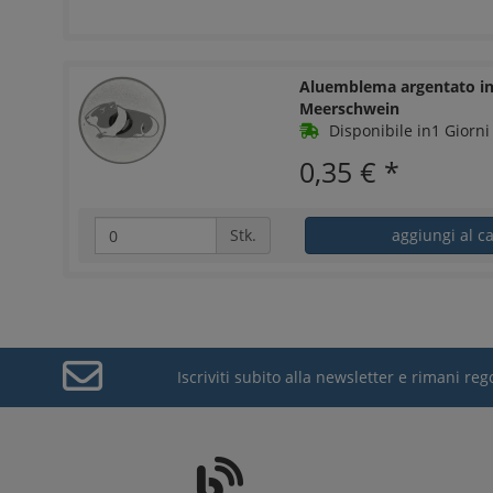
Aluemblema argentato in
Meerschwein
Disponibile in1 Giorni 
0,35 €
*
Stk.
aggiungi al ca
Iscriviti subito alla newsletter e rimani r