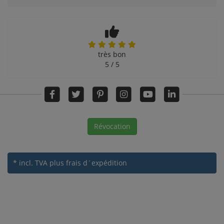
très bon
5 / 5
Révocation
* incl. TVA
plus frais d´expédition