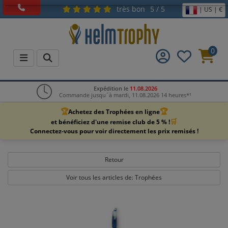
très bon
5 / 5
| US | €
0
Expédition le
11.08.2026
Commande jusqu´à mardi, 11.08.2026 14 heures*¹
🏆
🏆
Achetez des Trophées en ligne
🛒
et bénéficiez d'une remise club de 5 % !
Connectez-vous pour voir directement les prix remisés !
Retour
Voir tous les articles de: Trophées