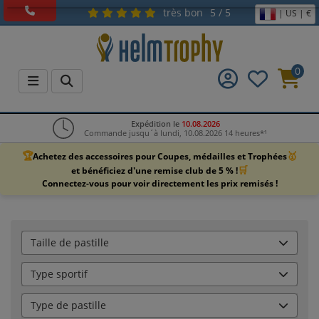
très bon
5 / 5
| US | €
0
Expédition le
10.08.2026
Commande jusqu´à lundi, 10.08.2026 14 heures*¹
🏆
🥇
Achetez des accessoires pour Coupes, médailles et Trophées
🛒
et bénéficiez d'une remise club de 5 % !
Connectez-vous pour voir directement les prix remisés !
Taille de pastille
Type sportif
Type de pastille