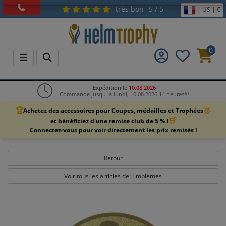
très bon
5 / 5
| US | €
0
Expédition le
10.08.2026
Commande jusqu´à lundi, 10.08.2026 14 heures*¹
🏆
🥇
Achetez des accessoires pour Coupes, médailles et Trophées
🛒
et bénéficiez d'une remise club de 5 % !
Connectez-vous pour voir directement les prix remisés !
Retour
Voir tous les articles de: Emblèmes