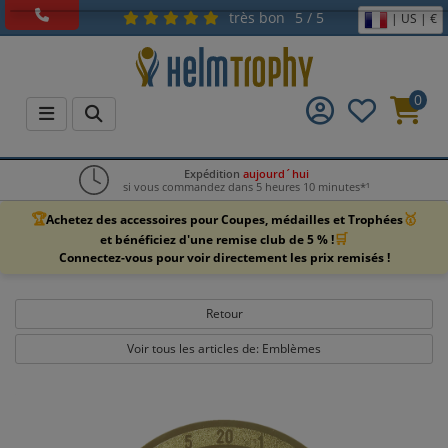
très bon
5 / 5
| US | €
0
Expédition
aujourd´hui
si vous commandez dans 5 heures 10 minutes*¹
🏆
🥇
Achetez des accessoires pour Coupes, médailles et Trophées
🛒
et bénéficiez d'une remise club de 5 % !
Connectez-vous pour voir directement les prix remisés !
Retour
Voir tous les articles de: Emblèmes