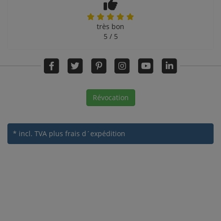
très bon
5 / 5
Révocation
* incl. TVA
plus frais d´expédition