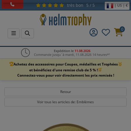
très bon
5 / 5
| US | €
0
Expédition le
11.08.2026
Commande jusqu´à mardi, 11.08.2026 14 heures*¹
🏆
🥇
Achetez des accessoires pour Coupes, médailles et Trophées
🛒
et bénéficiez d'une remise club de 5 % !
Connectez-vous pour voir directement les prix remisés !
Retour
Voir tous les articles de: Emblèmes