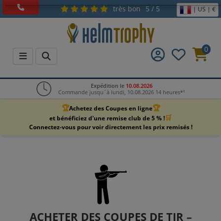
très bon
5 / 5
| US | €
0
Expédition le
10.08.2026
Commande jusqu´à lundi, 10.08.2026 14 heures*¹
🏆
🏆
Achetez des Coupes en ligne
🛒
et bénéficiez d'une remise club de 5 % !
Connectez-vous pour voir directement les prix remisés !
ACHETER DES COUPES DE TIR –