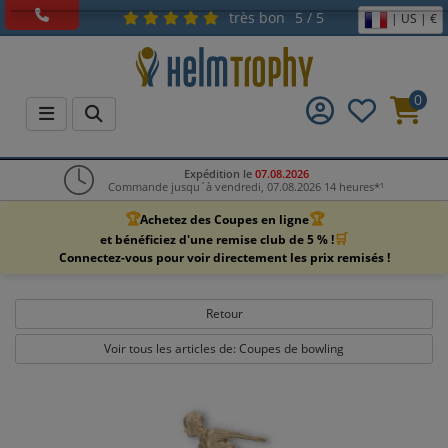
très bon
5 / 5
| US | €
0
Expédition le
07.08.2026
Commande jusqu´à vendredi, 07.08.2026 14 heures*¹
🏆
🏆
Achetez des Coupes en ligne
🛒
et bénéficiez d'une remise club de 5 % !
Connectez-vous pour voir directement les prix remisés !
Retour
Voir tous les articles de: Coupes de bowling