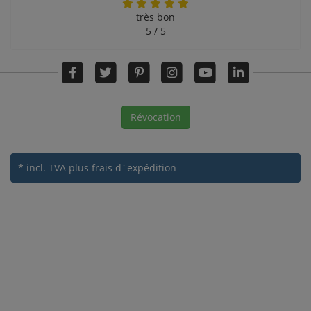
très bon
5 / 5
Révocation
* incl. TVA
plus frais d´expédition