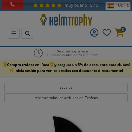
muy bueno
5 / 5
| US | €
0
Se envía
hoy
si hace
el pedido dentro de 28 Minutos*¹
🏆
🏆
Compra trofeos en línea
¡y asegura un 5% de descuento para clubes!
🛒
¡Inicia sesión para ver los precios con descuento directamente!
Espalda
Mostrar todos los artículos de: Trofeos