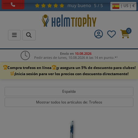
muy bueno
5 / 5
| US | €
0
Envío en
10.08.2026
Pedir antes de lunes, 10.08.2026 A las 14 en punto.*¹
🏆
🏆
Compra trofeos en línea
¡y asegura un 5% de descuento para clubes!
🛒
¡Inicia sesión para ver los precios con descuento directamente!
Espalda
Mostrar todos los artículos de: Trofeos