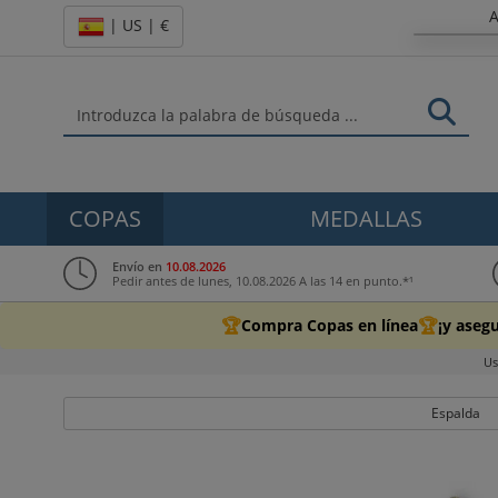
A
| US | €
COPAS
MEDALLAS
Envío en
10.08.2026
Pedir antes de lunes, 10.08.2026 A las 14 en punto.*¹
🏆
🏆
Compra Copas en línea
¡y aseg
Us
Espalda