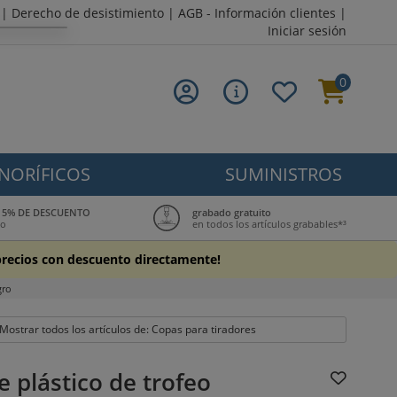
|
Derecho de desistimiento
|
AGB - Información clientes
|
Iniciar sesión
0
NORÍFICOS
SUMINISTROS
ub: 5% DE DESCUENTO
grabado gratuito
to
en todos los artículos grabables*³
s precios con descuento directamente!
gro
Mostrar todos los artículos de: Copas para tiradores
e plástico de trofeo