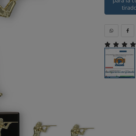
para la c
tirad