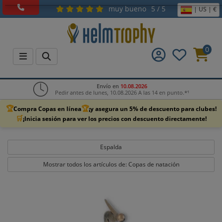
muy bueno
5 / 5
| US | €
0
Envío en
10.08.2026
Pedir antes de lunes, 10.08.2026 A las 14 en punto.*¹
🏆
🏆
Compra Copas en línea
¡y asegura un 5% de descuento para clubes!
🛒
¡Inicia sesión para ver los precios con descuento directamente!
Espalda
Mostrar todos los artículos de: Copas de natación