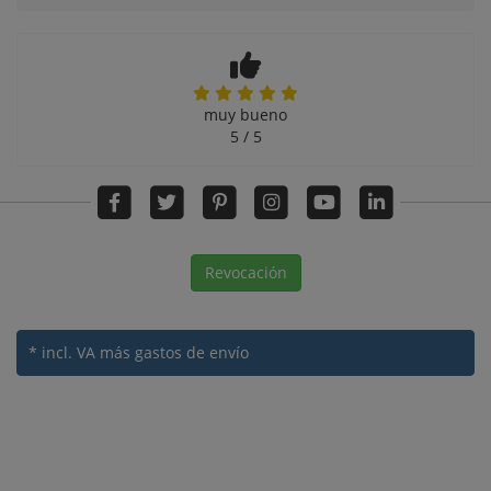
muy bueno
5 / 5
Revocación
* incl. VA
más gastos de envío