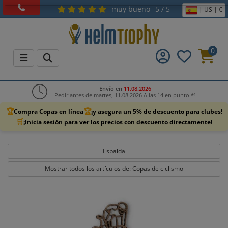
muy bueno
5 / 5
| US | €
0
Envío en
11.08.2026
Pedir antes de martes, 11.08.2026 A las 14 en punto.*¹
🏆
🏆
Compra Copas en línea
¡y asegura un 5% de descuento para clubes!
🛒
¡Inicia sesión para ver los precios con descuento directamente!
Espalda
Mostrar todos los artículos de: Copas de ciclismo