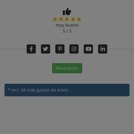
muy bueno
5 / 5
Revocación
* incl. VA
más gastos de envío