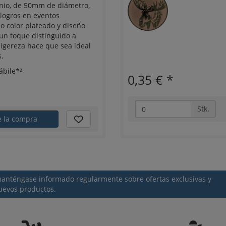
nio, de 50mm de diámetro,
 logros en eventos
o color plateado y diseño
 un toque distinguido a
ligereza hace que sea ideal
.
ábile*²
0,35 €
*
Stk.
e la compra
 manténgase informado regularmente sobre ofertas exclusivas y
uevos productos.