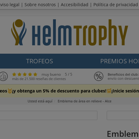
viso legal
|
Sobre nosotros
|
Accesibilidad
|
Política de privacidad
TROFEOS
PREMIOS HO
muy bueno
5 / 5
Beneficios del cl
envío con descuen
más de 21.500 reseñas de clientes
🥇
🛒
feos
¡y obtenga un 5% de descuento para clubes!
¡Inicie sesi
Usted está aquí
Emblema de área en relieve - Alce
Emblema 