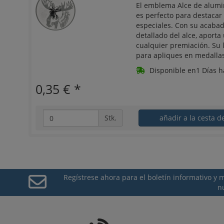
El emblema Alce de alumi
es perfecto para destacar
especiales. Con su acabad
detallado del alce, aporta
cualquier premiación. Su 
para apliques en medallas
Disponible en1 Días h
0,35 €
*
Stk.
añadir a la cesta d
Regístrese ahora para el boletín informativo y
n