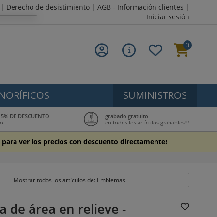
|
Derecho de desistimiento
|
AGB - Información clientes
|
Iniciar sesión
0
NORÍFICOS
SUMINISTROS
ub: 5% DE DESCUENTO
grabado gratuito
to
en todos los artículos grabables*³
ón para ver los precios con descuento directamente!
Mostrar todos los artículos de: Emblemas
de área en relieve -