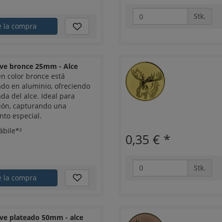
Stk.
e la compra
eve bronce 25mm - Alce
 color bronce está
o en aluminio, ofreciendo
da del alce. Ideal para
ión, capturando una
to especial.
ábile*²
0,35 €
*
Stk.
e la compra
ve plateado 50mm - alce