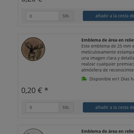
Stk.
añadir a la cesta d
Emblema de área en reli
Este emblema de 25 mm en
meticulosamente estampad
una imagen clara y detalla
realzar cualquier premiac
atmósfera de reconocimien
Disponible en1 Días h
0,20 €
*
Stk.
añadir a la cesta d
Emblema de área en relie