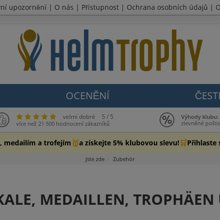
vní upozornění
|
O nás
|
Přístupnost
|
Ochrana osobních údajů
|
O
OCENĚNÍ
ČEST
velmi dobré
5 / 5
Výhody klubu:
zlevněné pošt
více než 21 500 hodnocení zákazníků
🥇
🛒
, medailím a trofejím
a získejte 5% klubovou slevu!
Přihlaste 
Jste zde
Zubehör
ALE, MEDAILLEN, TROPHÄEN