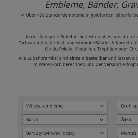
Embleme, Bänder, Gravur
✔ Über 450 Standardembleme in goldfarben, silberfarb
In der Kategorie
Zubehör
findest du alles, was du fü
Farbvarianten, farblich abgestimmte
Bänder & Kordeln
fü
Ob du
Pokale
,
Medaillen
,
Trophäen
oder
Ehr
Alle Zubehörartikel sind
einzeln bestellbar
und lassen si
im Warenkorb berechnet, und der Versand erfolgt
Velikost emblému
Druh sp
Barva
Šířka
Barva gravírovací desky
Montáž