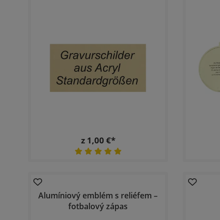
z 1,00 €*
Alumíniový emblém s reliéfem –
fotbalový zápas