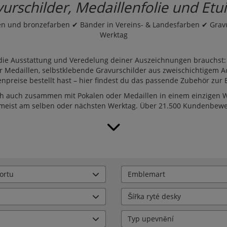
schilder, Medaillenfolie und Etui
en und bronzefarben ✔ Bänder in Vereins- & Landesfarben ✔ Gravu
Werktag
r die Ausstattung und Veredelung deiner Auszeichnungen brauchst
r Medaillen, selbstklebende
Gravurschilder
aus zweischichtigem A
enpreise
bestellt hast – hier findest du das passende Zubehör zur
ch auch zusammen mit Pokalen oder Medaillen in einem einzigen
 meist am selben oder nächsten Werktag. Über
21.500 Kundenbew
ortu
Emblemart
Šířka ryté desky
Typ upevnění