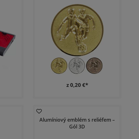
z 0,20 €*
Alumíniový emblém s reliéfem –
Gól 3D