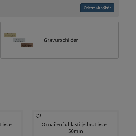
Odstranit výběr
Gravurschilder
ivce -
Označení oblasti jednotlivce -
50mm