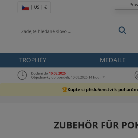
Prá
| US | €
TROPHÉY
MEDAILE
Dodání do
10.08.2026
Objednávky do pondělí, 10.08.2026 14 hodin*¹
🏆
Kupte si příslušenství k pohárům
ZUBEHÖR FÜR POK