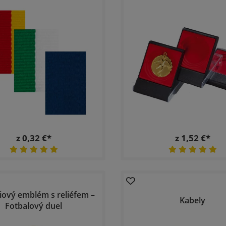
z 0,32 €*
z 1,52 €*
iový emblém s reliéfem –
Kabely
Fotbalový duel