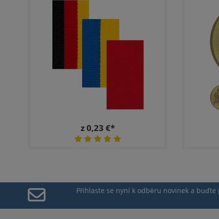
z 0,23 €*
Přihlaste se nyní k odběru novinek a buďte