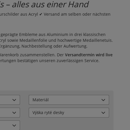
s – alles aus einer Hand
rschilder aus Acryl ✔ Versand am selben oder nächsten
: geprägte
Embleme
aus Aluminium in drei klassischen
cryl sowie
Medaillenfolie
und hochwertige
Medaillenetuis
.
 Ergänzung, Nachbestellung oder Aufwertung.
 Warenkorb zusammenstellen. Der
Versandtermin wird live
ertungen
bestätigen unseren zuverlässigen Service.
Materiál
Výška ryté desky