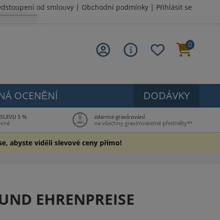
dstoupení od smlouvy
|
Obchodní podmínky
|
Přihlásit se
0
NÁ OCENĚNÍ
DODÁVKY
 SLEVU 5 %
zdarma gravírování
ovné
na všechny gravírovatelné předměty*³
se, abyste viděli slevové ceny přímo!
 UND EHRENPREISE