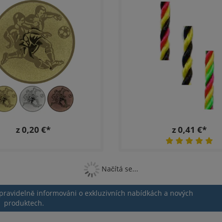
z 0,20 €*
z 0,41 €*
Načítá se...
 pravidelně informováni o exkluzivních nabídkách a nových
produktech.