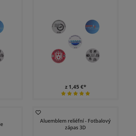
z 1,45 €*
Aluemblem reliéfní - Fotbalový
le
zápas 3D