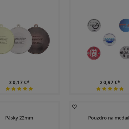
z 0,17 €*
z 0,97 €*
Pásky 22mm
Pouzdro na medai