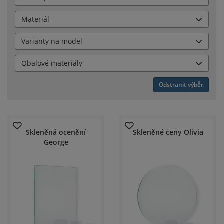
Materiál
Varianty na model
Obalové materiály
Odstranit výběr
Skleněná ocenění
Skleněné ceny Olivia
George