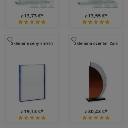
z 13,73 €*
z 13,55 €*
Skleněné ceny Emeth
Skleněná ocenění Zala
z 19,13 €*
z 30,43 €*