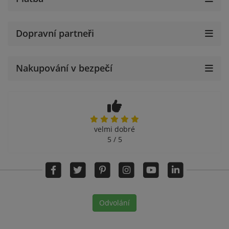
Dopravní partneři
Nakupování v bezpečí
velmi dobré
5 / 5
Odvolání