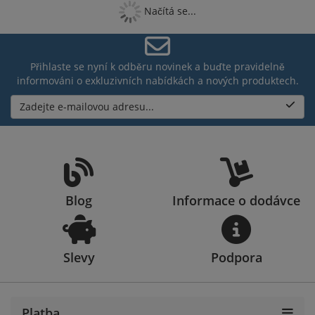
Načítá se...
Přihlaste se nyní k odběru novinek a buďte pravidelně
informováni o exkluzivních nabídkách a nových produktech.
Zadejte e-mailovou adresu...
Blog
Informace o dodávce
Slevy
Podpora
Platba