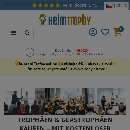
velmi dobré
5 / 5
| US | €
0
Dodání do
11.08.2026
Objednávky do úterý, 11.08.2026 14 hodin*¹
🏆
🏆
🛒
Kupte si Trofea online
a získejte 5% klubovou slevu!
Přihlaste se, abyste viděli slevové ceny přímo!
TROPHÄEN & GLASTROPHÄEN
KAUFEN – MIT KOSTENLOSER