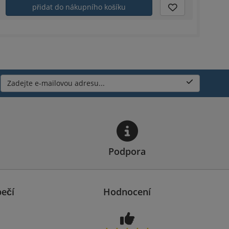
přidat do nákupního košíku
Zadejte e-mailovou adresu...
Podpora
ečí
Hodnocení