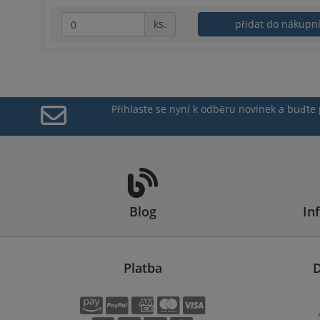
ks.
přidat do nákupn
Přihlaste se nyní k odběru novinek a buďte
Blog
In
Platba
D