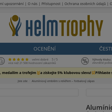
vní upozornění
|
O nás
|
Přístupnost
|
Ochrana osobních údajů
|
O
OCENĚNÍ
ČEST
velmi dobré
5 / 5
Výhody klubu:
zlevněné pošt
více než 21 500 hodnocení zákazníků
🥇
🛒
, medailím a trofejím
a získejte 5% klubovou slevu!
Přihlaste 
Jste zde
Alumíniový emblém s reliéfem – fotbalový zápas
Alumíni