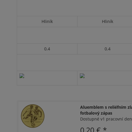
Hliník
Hliník
0.4
0.4
Aluemblem s reliéfním z
fotbalový zápas
Dostupné v1 pracovní den
0,20 €
*