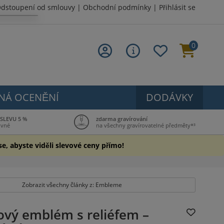
dstoupení od smlouvy
|
Obchodní podmínky
|
Přihlásit se
0
NÁ OCENĚNÍ
DODÁVKY
 SLEVU 5 %
zdarma gravírování
ovné
na všechny gravírovatelné předměty*³
se, abyste viděli slevové ceny přímo!
Zobrazit všechny články z: Embleme
ový emblém s reliéfem –