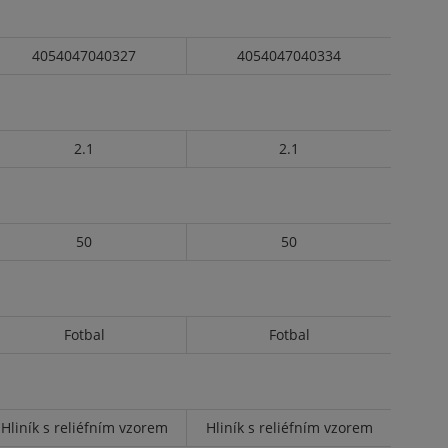
4054047040327
4054047040334
2.1
2.1
50
50
Fotbal
Fotbal
Hliník s reliéfním vzorem
Hliník s reliéfním vzorem