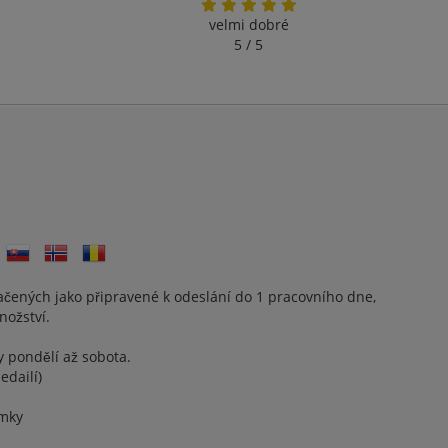
velmi dobré
5 / 5
ených jako připravené k odeslání do 1 pracovního dne,
ožství.
y pondělí až sobota.
edailí)
ámky