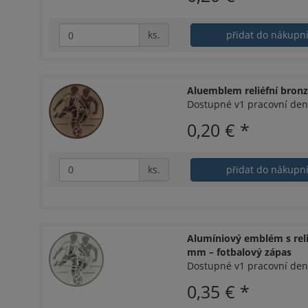
ks.
přidat do nákupn
Aluemblem reliéfní bron
Dostupné v1 pracovní den
0,20 €
*
ks.
přidat do nákupn
Alumíniový emblém s reli
mm – fotbalový zápas
Dostupné v1 pracovní den
0,35 €
*