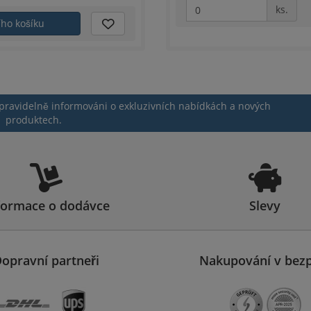
ks.
ího košíku
 pravidelně informováni o exkluzivních nabídkách a nových
produktech.
formace o dodávce
Slevy
opravní partneři
Nakupování v bezp