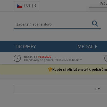
Prá
| US | €
TROPHÉY
MEDAILE
Dodání do
10.08.2026
Objednávky do pondělí, 10.08.2026 14 hodin*¹
🏆
Kupte si příslušenství k pohárům
zpět