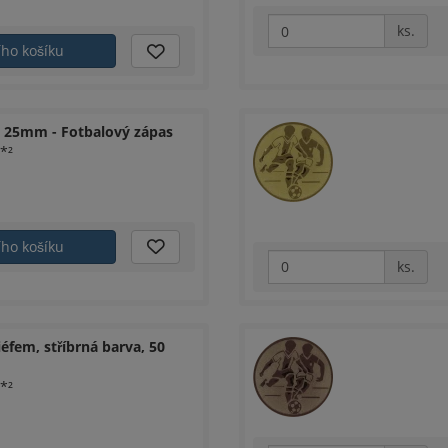
ks.
ího košíku
z 25mm - Fotbalový zápas
*²
ího košíku
ks.
éfem, stříbrná barva, 50
*²