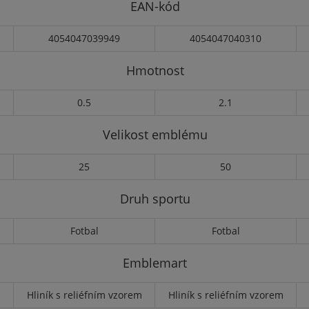
EAN-kód
4054047039949
4054047040310
Hmotnost
0.5
2.1
Velikost emblému
25
50
Druh sportu
Fotbal
Fotbal
Emblemart
m
Hliník s reliéfním vzorem
Hliník s reliéfním vzorem