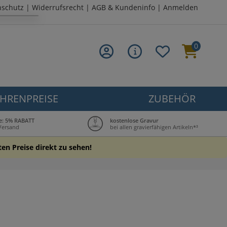
nschutz
|
Widerrufsrecht
|
AGB & Kundeninfo
|
Anmelden
0
HRENPREISE
ZUBEHÖR
le: 5% RABATT
kostenlose Gravur
 Versand
bei allen gravierfähigen Artikeln*³
ten Preise direkt zu sehen!