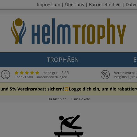
Impressum
|
Über uns
|
Barrierefreiheit
|
Date
TROPHÄEN
E
sehr gut
5 / 5
Vereinsvortei
vergünstigter
über 21.500 Kundenbewertungen

🛒
und 5% Vereinsrabatt sichern!
Logge dich ein, um die rabattier
Du bist hier
Turn Pokale