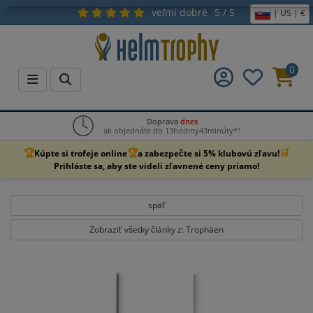
veľmi dobré
5 / 5
| US | €
0
Doprava
dnes
ak objednáte do 13hodiny43minúty*¹
🏆
🏆
🛒
Kúpte si trofeje online
a zabezpečte si 5% klubovú zľavu!
Prihláste sa, aby ste videli zľavnené ceny priamo!
späť
Zobraziť všetky články z: Trophäen