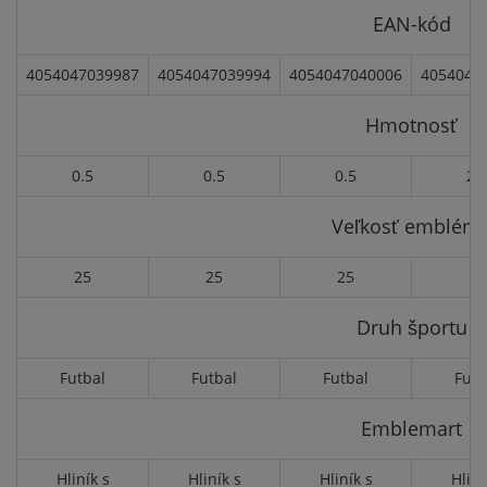
EAN-kód
4054047039987
4054047039994
4054047040006
4054047
Hmotnosť
0.5
0.5
0.5
2.
Veľkosť emblém
25
25
25
50
Druh športu
Futbal
Futbal
Futbal
Futb
Emblemart
Hliník s
Hliník s
Hliník s
Hliní