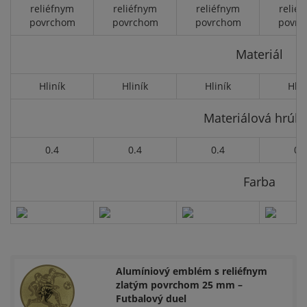
reliéfnym
reliéfnym
reliéfnym
relié
povrchom
povrchom
povrchom
povrc
Materiál
Hliník
Hliník
Hliník
Hlin
Materiálová hrúb
0.4
0.4
0.4
0.
Farba
Alumíniový emblém s reliéfnym
zlatým povrchom 25 mm –
Futbalový duel