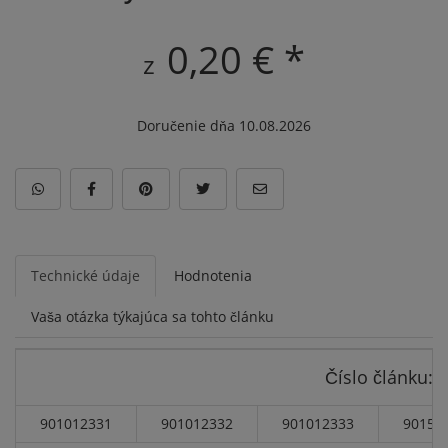
0,20 € *
z
Doručenie dňa 10.08.2026
Technické údaje
Hodnotenia
Vaša otázka týkajúca sa tohto článku
Číslo článku:
901012331
901012332
901012333
90151