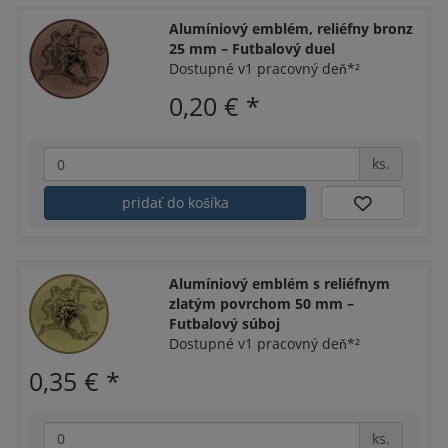
Alumíniový emblém, reliéfny bronz
25 mm – Futbalový duel
Dostupné v1 pracovný deň*²
0,20 €
*
ks.
pridať do košíka
Alumíniový emblém s reliéfnym
zlatým povrchom 50 mm –
Futbalový súboj
Dostupné v1 pracovný deň*²
0,35 €
*
ks.