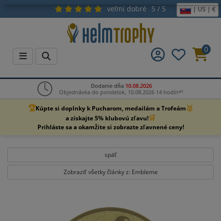
veľmi dobré
5 / 5
| US | €
0
Dodanie dňa
10.08.2026
Objednávka do pondelok, 10.08.2026 14 hodín*¹
🏆
🥇
Kúpte si doplnky k Pucharom, medailám a Trofeám
🛒
a získajte 5% klubovú zľavu!
Prihláste sa a okamžite si zobrazte zľavnené ceny!
späť
Zobraziť všetky články z: Embleme