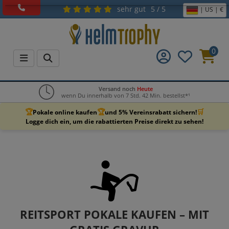
sehr gut
5 / 5
| US | €
0
Versand noch
Heute
wenn Du innerhalb von 7 Std. 42 Min. bestellst*¹
🏆
🏆
🛒
Pokale online kaufen
und 5% Vereinsrabatt sichern!
Logge dich ein, um die rabattierten Preise direkt zu sehen!
REITSPORT POKALE KAUFEN – MIT