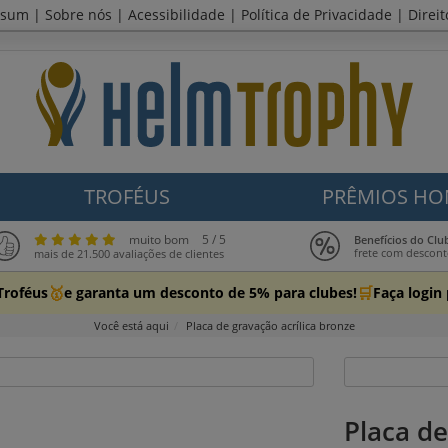
ssum
|
Sobre nós
|
Acessibilidade
|
Política de Privacidade
|
Direi
TROFÉUS
PRÊMIOS HO
muito bom
5 / 5
Benefícios do Cl
frete com descon
mais de 21.500 avaliações de clientes
🥇
🛒
Troféus
e garanta um desconto de 5% para clubes!
Faça login
Você está aqui
Placa de gravação acrílica bronze
Placa de