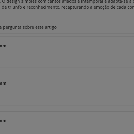
O design simples com cantos afiados é intemporal e adapta-se a q
 de triunfo e reconhecimento, recapturando a emoção de cada con
a pergunta sobre este artigo
15mm
22mm
15mm