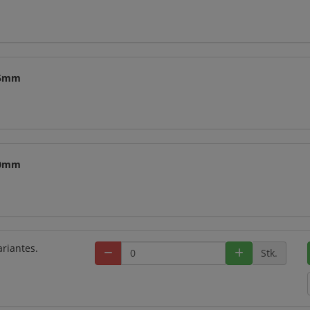
x45mm
x50mm
riantes.
Stk.