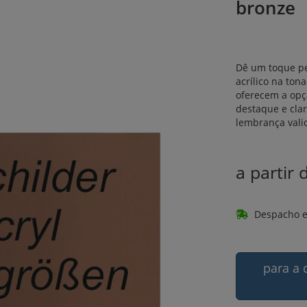
bronze
Dê um toque pe
acrílico na ton
oferecem a opçã
destaque e cl
lembrança vali
a partir
Despacho e
para a 