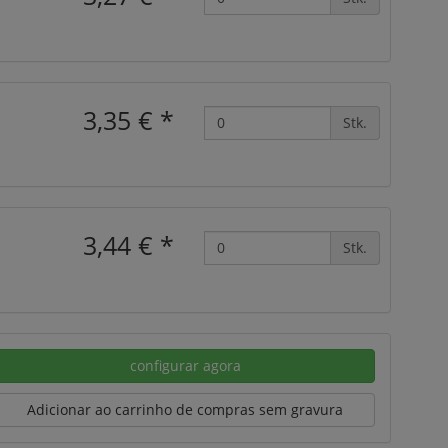
3,35 €
*
Stk.
3,44 €
*
Stk.
configurar agora
Adicionar ao carrinho de compras sem gravura