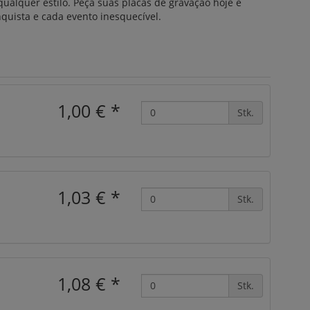
ualquer estilo.
Peça suas placas de gravação hoje e
quista e cada evento inesquecível.
1,00 €
*
Stk.
1,03 €
*
Stk.
1,08 €
*
Stk.