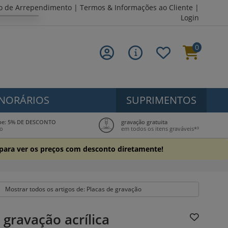
to de Arrependimento
|
Termos & Informações ao Cliente
|
Login
0
NORÁRIOS
SUPRIMENTOS
ube: 5% DE DESCONTO
gravação gratuita
to
em todos os itens graváveis*³
 para ver os preços com desconto diretamente!
Mostrar todos os artigos de: Placas de gravação
 gravação acrílica