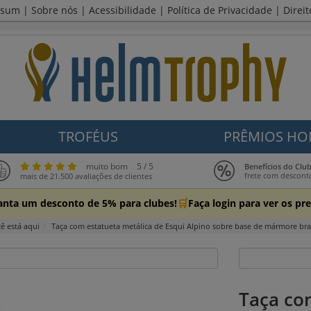
ssum
|
Sobre nós
|
Acessibilidade
|
Política de Privacidade
|
Direi
TROFÉUS
PRÊMIOS HO
muito bom
5 / 5
Benefícios do Cl
frete com descont
mais de 21.500 avaliações de clientes
🛒
anta um desconto de 5% para clubes!
Faça login para ver os p
ê está aqui
Taça com estatueta metálica de Esqui Alpino sobre base de mármore br
Taça co