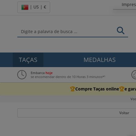
Impre
| US | €
TAÇAS
MEDALHAS
Embarca
hoje
se encomendar dentro de 10 Horas 3 minutos*¹
🏆
🏆
Compre Taças online
e gar
Voc
Voltar