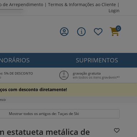
to de Arrependimento
|
Termos & Informações ao Cliente
|
Login
0
NORÁRIOS
SUPRIMENTOS
ube: 5% DE DESCONTO
gravação gratuita
o
em todos os itens graváveis*³
reços com desconto diretamente!
anco
Mostrar todos os artigos de: Taças de Ski
m estatueta metálica de