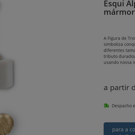
Esqui Al
mármor
A Figura de Tro
simboliza conq
diferentes tama
tributo durado
usando nossa in
a partir
Despacho e
para a c