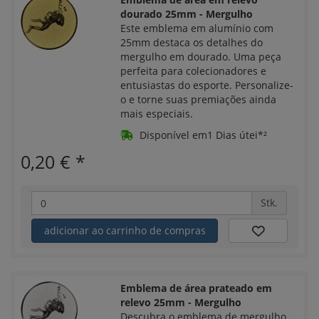
dourado 25mm - Mergulho
Este emblema em alumínio com
25mm destaca os detalhes do
mergulho em dourado. Uma peça
perfeita para colecionadores e
entusiastas do esporte. Personalize-
o e torne suas premiações ainda
mais especiais.
Disponível em1 Dias útei*²
0,20 €
*
Stk.
adicionar ao carrinho de compras
Emblema de área prateado em
relevo 25mm - Mergulho
Descubra o emblema de mergulho