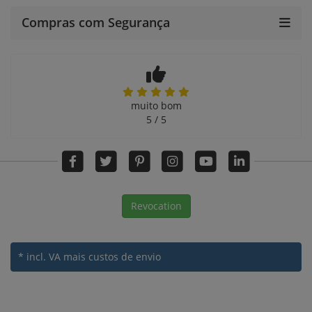
Compras com Segurança
muito bom
5 / 5
Revocation
* incl. VA
mais custos de envio