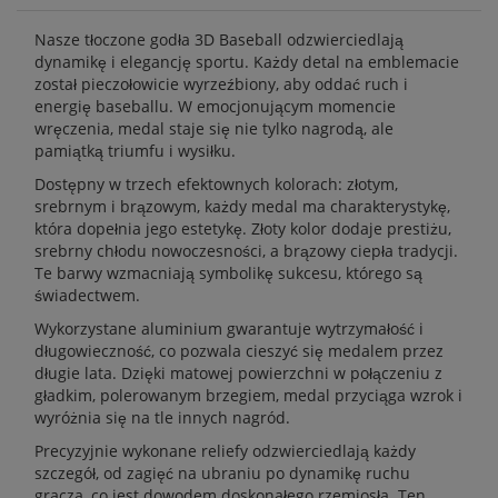
Nasze tłoczone godła 3D Baseball odzwierciedlają
dynamikę i elegancję sportu. Każdy detal na emblemacie
został pieczołowicie wyrzeźbiony, aby oddać ruch i
energię baseballu. W emocjonującym momencie
wręczenia, medal staje się nie tylko nagrodą, ale
pamiątką triumfu i wysiłku.
Dostępny w trzech efektownych kolorach: złotym,
srebrnym i brązowym, każdy medal ma charakterystykę,
która dopełnia jego estetykę. Złoty kolor dodaje prestiżu,
srebrny chłodu nowoczesności, a brązowy ciepła tradycji.
Te barwy wzmacniają symbolikę sukcesu, którego są
świadectwem.
Wykorzystane aluminium gwarantuje wytrzymałość i
długowieczność, co pozwala cieszyć się medalem przez
długie lata. Dzięki matowej powierzchni w połączeniu z
gładkim, polerowanym brzegiem, medal przyciąga wzrok i
wyróżnia się na tle innych nagród.
Precyzyjnie wykonane reliefy odzwierciedlają każdy
szczegół, od zagięć na ubraniu po dynamikę ruchu
gracza, co jest dowodem doskonałego rzemiosła. Ten