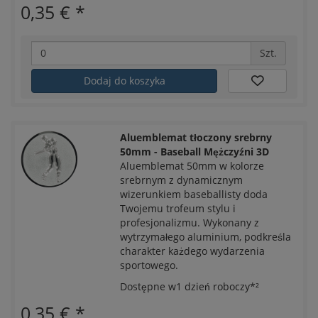
0,35 €
*
Szt.
Dodaj do koszyka
Aluemblemat tłoczony srebrny
50mm - Baseball Mężczyźni 3D
Aluemblemat 50mm w kolorze
srebrnym z dynamicznym
wizerunkiem baseballisty doda
Twojemu trofeum stylu i
profesjonalizmu. Wykonany z
wytrzymałego aluminium, podkreśla
charakter każdego wydarzenia
sportowego.
Dostępne w1 dzień roboczy*²
0,35 €
*