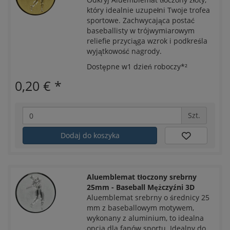
który idealnie uzupełni Twoje trofea
sportowe. Zachwycająca postać
baseballisty w trójwymiarowym
reliefie przyciąga wzrok i podkreśla
wyjątkowość nagrody.
Dostępne w1 dzień roboczy*²
0,20 €
*
Szt.
Dodaj do koszyka
Aluemblemat tłoczony srebrny
25mm - Baseball Mężczyźni 3D
Aluemblemat srebrny o średnicy 25
mm z baseballowym motywem,
wykonany z aluminium, to idealna
opcja dla fanów sportu. Idealny do