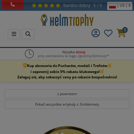
bardzo dobry
5 / 5
| US | €
0
Wysyłka
dzisiaj
przy zamówieniu w ciągu 2godziny32minuty*¹
🏆
🥇
Kup akcesoria do Pucharów, medali i Trofeów
🛒
i zapewnij sobie 5% rabatu klubowego!
Zaloguj się, aby zobaczyć ceny po rabacie bezpośrednio!
z powrotem
Pokaż wszystkie artykuły z: Emblematy