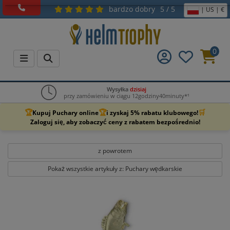
bardzo dobry
5 / 5
| US | €
0
Wysyłka
dzisiaj
przy zamówieniu w ciągu 12godziny40minuty*¹
🏆
🏆
🛒
Kupuj Puchary online
i zyskaj 5% rabatu klubowego!
Zaloguj się, aby zobaczyć ceny z rabatem bezpośrednio!
z powrotem
Pokaż wszystkie artykuły z: Puchary wędkarskie