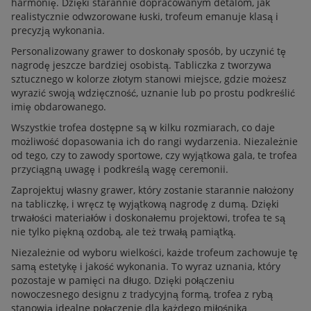
harmonię. Dzięki starannie dopracowanym detalom, jak
realistycznie odwzorowane łuski, trofeum emanuje klasą i
precyzją wykonania.
Personalizowany grawer to doskonały sposób, by uczynić tę
nagrodę jeszcze bardziej osobistą. Tabliczka z tworzywa
sztucznego w kolorze złotym stanowi miejsce, gdzie możesz
wyrazić swoją wdzięczność, uznanie lub po prostu podkreślić
imię obdarowanego.
Wszystkie trofea dostępne są w kilku rozmiarach, co daje
możliwość dopasowania ich do rangi wydarzenia. Niezależnie
od tego, czy to zawody sportowe, czy wyjątkowa gala, te trofea
przyciągną uwagę i podkreślą wagę ceremonii.
Zaprojektuj własny grawer, który zostanie starannie nałożony
na tabliczkę, i wręcz tę wyjątkową nagrodę z dumą. Dzięki
trwałości materiałów i doskonałemu projektowi, trofea te są
nie tylko piękną ozdobą, ale też trwałą pamiątką.
Niezależnie od wyboru wielkości, każde trofeum zachowuje tę
samą estetykę i jakość wykonania. To wyraz uznania, który
pozostaje w pamięci na długo. Dzięki połączeniu
nowoczesnego designu z tradycyjną formą, trofea z rybą
stanowią idealne połączenie dla każdego miłośnika