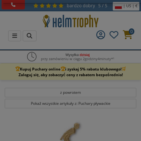
bardzo dobry
5 / 5
| US | €
0
Wysyłka
dzisiaj
przy zamówieniu w ciągu 2godziny4minuty*¹
🏆
🏆
🛒
Kupuj Puchary online
i zyskaj 5% rabatu klubowego!
Zaloguj się, aby zobaczyć ceny z rabatem bezpośrednio!
z powrotem
Pokaż wszystkie artykuły z: Puchary pływackie