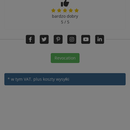
bardzo dobry
5 / 5
Revocation
* w tym VAT.
plus koszty wysyłki