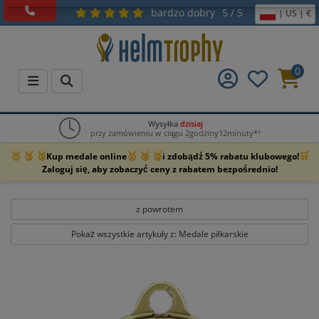
bardzo dobry
5 / 5
| US | €
0
Wysyłka
dzisiaj
przy zamówieniu w ciągu 2godziny12minuty*¹
🥇 🥈 🥉
🥇 🥈 🥉
🛒
Kup medale online
i zdobądź 5% rabatu klubowego!
Zaloguj się, aby zobaczyć ceny z rabatem bezpośrednio!
z powrotem
Pokaż wszystkie artykuły z: Medale piłkarskie