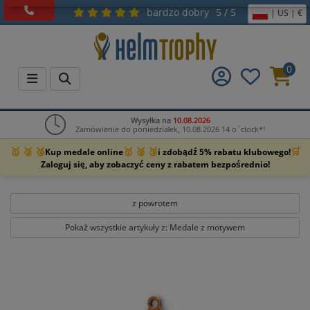
bardzo dobry
5 / 5
| US | €
0
Wysyłka na
10.08.2026
Zamówienie do poniedziałek, 10.08.2026 14 o`clock*¹
🥇 🥈 🥉
🥇 🥈 🥉
🛒
Kup medale online
i zdobądź 5% rabatu klubowego!
Zaloguj się, aby zobaczyć ceny z rabatem bezpośrednio!
z powrotem
Pokaż wszystkie artykuły z: Medale z motywem