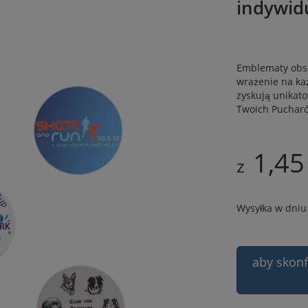
indywid
Emblematy obsz
wrażenie na ka
zyskują unikat
Twoich Pucharó
1,45
z
Wysyłka w dniu
aby skon