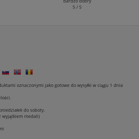
bardzo dobry
5 / 5
oduktami oznaczonymi jako gotowe do wysyłki w ciągu 1 dnia
lości.
oniedziałek do soboty.
 wyjątkiem medali)
mi