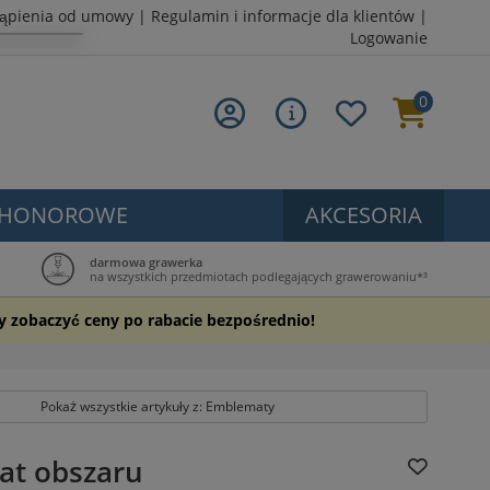
tąpienia od umowy
|
Regulamin i informacje dla klientów
|
Logowanie
0
 HONOROWE
AKCESORIA
darmowa grawerka
na wszystkich przedmiotach podlegających grawerowaniu*³
by zobaczyć ceny po rabacie bezpośrednio!
Pokaż wszystkie artykuły z: Emblematy
t obszaru