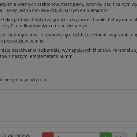
 przesyłania własnych szablonów, masz pełną kontrolę nad finalnym
a – teraz jest to możliwe dzięki naszym emblematom.
akie jak logo, teksty czy grafiki są wyraźne i trwałe. Kolory nie 
 zależy Ci na długotrwałym efekcie wizualnym.
ement budujący emocje towarzyszące każdej ceremonii wręczenia n
o pozostają w pamięci.
iają oczekiwania najbardziej wymagających klientów. Personalizuj 
cesów z naszymi emblematami 50mm.
dotyczące tego artykułu
ich wariantów.