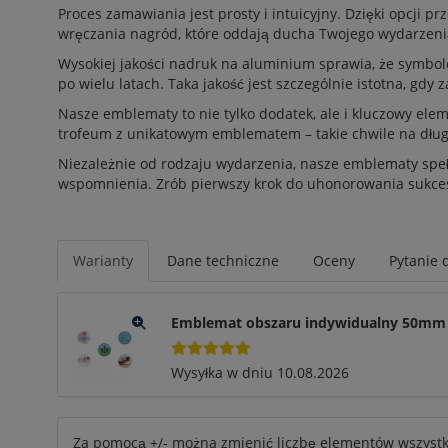
Proces zamawiania jest prosty i intuicyjny. Dzięki opcji
wręczania nagród, które oddają ducha Twojego wydarzeni
Wysokiej jakości nadruk na aluminium sprawia, że symbole t
po wielu latach. Taka jakość jest szczególnie istotna, gdy
Nasze emblematy to nie tylko dodatek, ale i kluczowy el
trofeum z unikatowym emblematem – takie chwile na dług
Niezależnie od rodzaju wydarzenia, nasze emblematy spełn
wspomnienia. Zrób pierwszy krok do uhonorowania suk
Warianty
Dane techniczne
Oceny
Pytanie 
Emblemat obszaru indywidualny 50mm
Wysyłka w dniu 10.08.2026
Za pomocą +/- można zmienić liczbę elementów wszystk