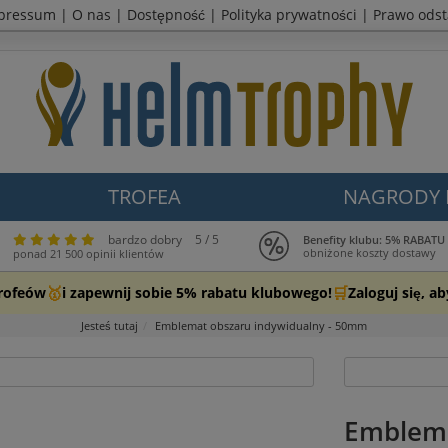
pressum
|
O nas
|
Dostępność
|
Polityka prywatności
|
Prawo ods
TROFEA
NAGRODY
bardzo dobry
5 / 5
Benefity klubu: 5% RABATU
obniżone koszty dostawy
ponad 21 500 opinii klientów
🥇
🛒
Trofeów
i zapewnij sobie 5% rabatu klubowego!
Zaloguj się, a
Jesteś tutaj
Emblemat obszaru indywidualny - 50mm
Emblema