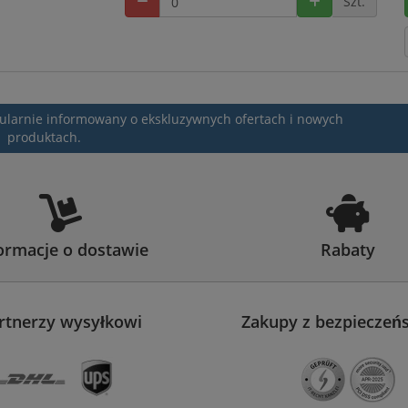
Szt.
egularnie informowany o ekskluzywnych ofertach i nowych
produktach.
ormacje o dostawie
Rabaty
rtnerzy wysyłkowi
Zakupy z bezpiecze