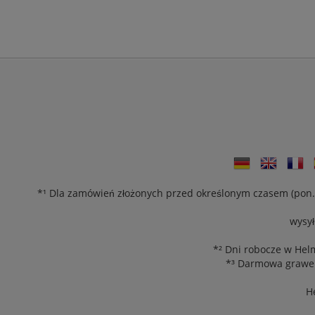
*¹ Dla zamówień złożonych przed określonym czasem (pon.-p
wysył
*² Dni robocze w Helm
*³ Darmowa grawer
H