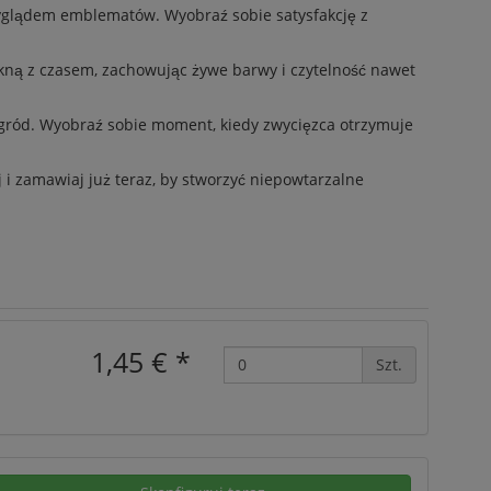
 wyglądem emblematów. Wyobraź sobie satysfakcję z
blakną z czasem, zachowując żywe barwy i czytelność nawet
agród. Wyobraź sobie moment, kiedy zwycięzca otrzymuje
i zamawiaj już teraz, by stworzyć niepowtarzalne
1,45 €
*
Szt.