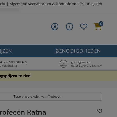
cht
|
Algemene voorwaarden & klantinformatie
|
Inloggen
0
IJZEN
BENODIGDHEDEN
delen: 5% KORTING
gratis gravure
p verzending
op alle gravure-items*³
gsprijzen te zien!
Toon alle artikelen van: Trofeeën
trofeeën Ratna