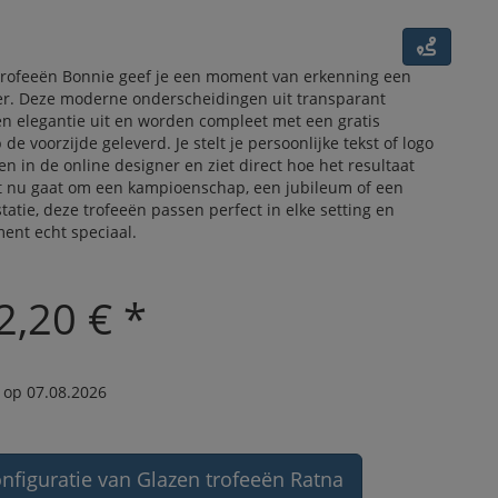
trofeeën Bonnie geef je een moment van erkenning een
ter. Deze moderne onderscheidingen uit transparant
en elegantie uit en worden compleet met een gratis
de voorzijde geleverd. Je stelt je persoonlijke tekst of logo
 in de online designer en ziet direct hoe het resultaat
het nu gaat om een kampioenschap, een jubileum of een
tatie, deze trofeeën passen perfect in elke setting en
nt echt speciaal.
2,20 € *
 op 07.08.2026
nfiguratie van Glazen trofeeën Ratna