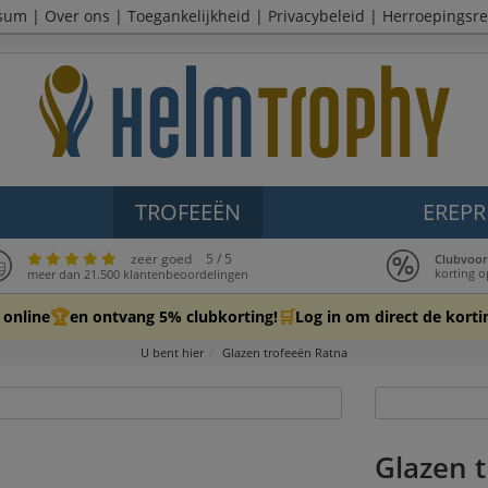
sum
|
Over ons
|
Toegankelijkheid
|
Privacybeleid
|
Herroepingsre
TROFEEËN
EREPR
zeer goed
5 / 5
Clubvoor
korting o
meer dan 21.500 klantenbeoordelingen
🏆
🛒
 online
en ontvang 5% clubkorting!
Log in om direct de kortin
U bent hier
Glazen trofeeën Ratna
Glazen 