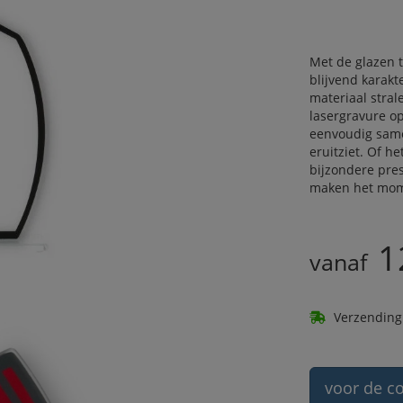
Met de glazen 
blijvend karak
materiaal stral
lasergravure op 
eenvoudig samen
eruitziet. Of 
bijzondere pres
maken het mome
1
vanaf
Verzending
voor de co