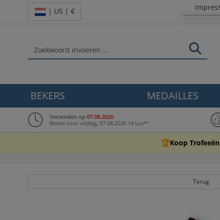
Impres
| US | €
BEKERS
MEDAILLES
Verzenden op
07.08.2026
Bestel voor vrijdag, 07.08.2026 14 uur*¹
🏆
Koop Trofeeën
Terug