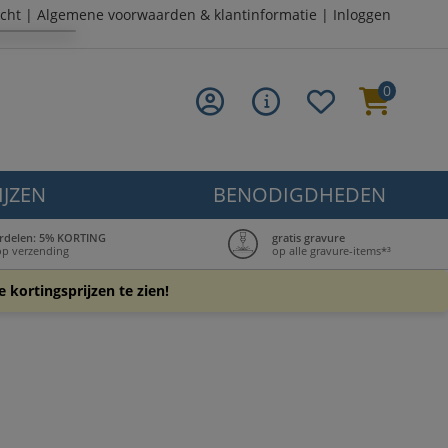
cht
|
Algemene voorwaarden & klantinformatie
|
Inloggen
0
IJZEN
BENODIGDHEDEN
rdelen: 5% KORTING
gratis gravure
op verzending
op alle gravure-items*³
 kortingsprijzen te zien!