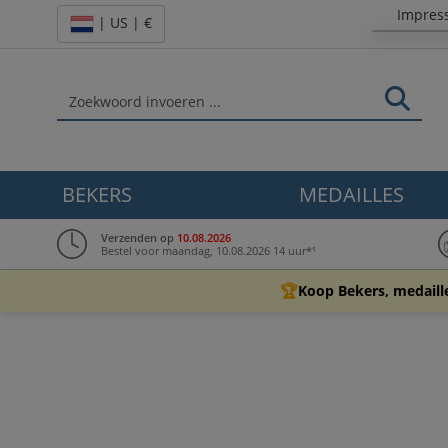
Impres
| US | €
BEKERS
MEDAILLES
Verzenden op
10.08.2026
Bestel voor maandag, 10.08.2026 14 uur*¹
🏆
Koop Bekers, medaill