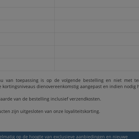
au van toepassing is op de volgende bestelling en niet met t
de kortingsniveaus dienovereenkomstig aangepast en indien nodig
aarde van de bestelling inclusief verzendkosten.
en zijn uitgesloten van onze loyaliteitskorting.
egelmatig op de hoogte van exclusieve aanbiedingen en nieuwe