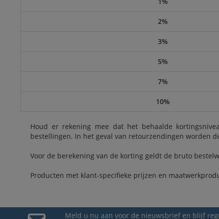
1%
2%
3%
5%
7%
10%
Houd er rekening mee dat het behaalde kortingsnive
bestellingen. In het geval van retourzendingen worden 
Voor de berekening van de korting geldt de bruto bestelw
Producten met klant-specifieke prijzen en maatwerkproduct
Meld u nu aan voor de nieuwsbrief en blijf r