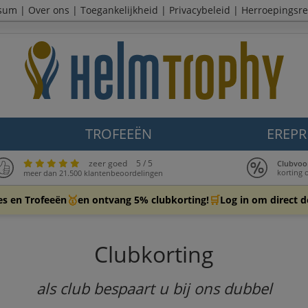
sum
|
Over ons
|
Toegankelijkheid
|
Privacybeleid
|
Herroepingsre
TROFEEËN
EREPR
zeer goed
5 / 5
Clubvoo
korting 
meer dan 21.500 klantenbeoordelingen
🥇
🛒
es en Trofeeën
en ontvang 5% clubkorting!
Log in om direct de
Clubkorting
als club bespaart u bij ons dubbel