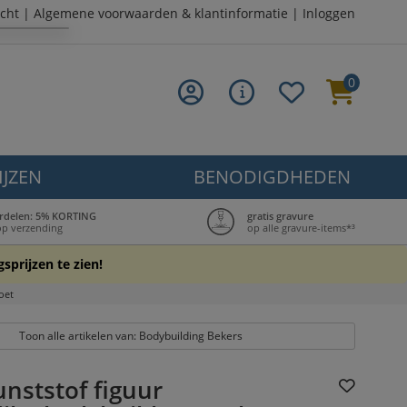
cht
|
Algemene voorwaarden & klantinformatie
|
Inloggen
0
IJZEN
BENODIGDHEDEN
rdelen: 5% KORTING
gratis gravure
op verzending
op alle gravure-items*³
sprijzen te zien!
oet
Toon alle artikelen van: Bodybuilding Bekers
nststof figuur