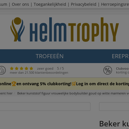
sum
|
Over ons
|
Toegankelijkheid
|
Privacybeleid
|
Herroepingsre
TROFEEËN
EREPR
zeer goed
5 / 5
Clubvoo
korting 
meer dan 21.500 klantenbeoordelingen
🏆
🛒
online
en ontvang 5% clubkorting!
Log in om direct de korting
bent hier
Beker kunststof figuur vrouwelijke bodybuilder goud op witte marmeren v
Beker ku