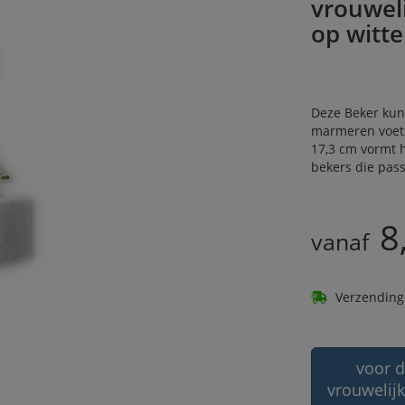
vrouwel
op witt
Deze Beker kuns
marmeren voet s
17,3 cm vormt h
bekers die pass
8
vanaf
Verzending
voor d
vrouwelij