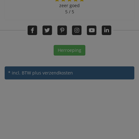
zeer goed
5 / 5
Herroeping
* incl. BTW
plus verzendkosten