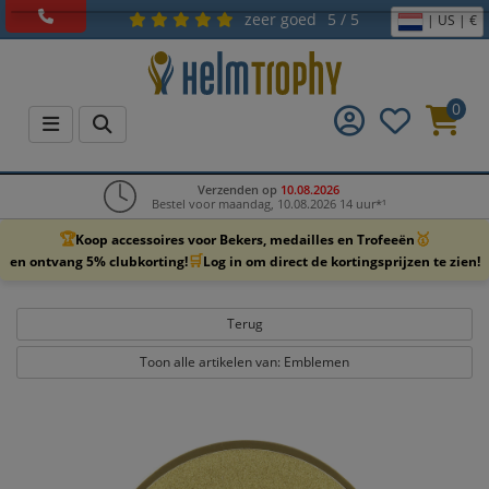
zeer goed
5 / 5
| US | €
0
Verzenden op
10.08.2026
Bestel voor maandag, 10.08.2026 14 uur*¹
🏆
🥇
Koop accessoires voor Bekers, medailles en Trofeeën
🛒
en ontvang 5% clubkorting!
Log in om direct de kortingsprijzen te zien!
Terug
Toon alle artikelen van: Emblemen