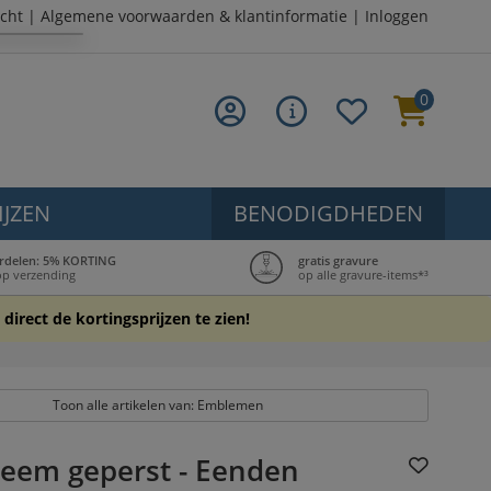
cht
|
Algemene voorwaarden & klantinformatie
|
Inloggen
0
IJZEN
BENODIGDHEDEN
rdelen: 5% KORTING
gratis gravure
op verzending
op alle gravure-items*³
direct de kortingsprijzen te zien!
Toon alle artikelen van: Emblemen
eem geperst - Eenden