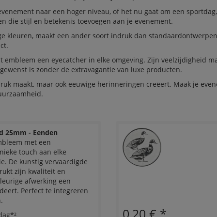
 evenement naar een hoger niveau, of het nu gaat om een sportdag,
n die stijl en betekenis toevoegen aan je evenement.
ige kleuren, maakt een ander soort indruk dan standaardontwerpen
ct.
t embleem een eyecatcher in elke omgeving. Zijn veelzijdigheid ma
gewenst is zonder de extravagantie van luxe producten.
druk maakt, maar ook eeuwige herinneringen creëert. Maak je ev
duurzaamheid.
d 25mm - Eenden
embleem met een
nieke touch aan elke
ie. De kunstig vervaardigde
ukt zijn kwaliteit en
kleurige afwerking een
deert. Perfect te integreren
.
0,20 €
*
dag*²