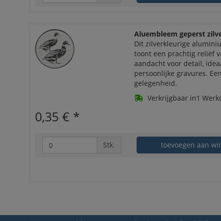
Aluembleem geperst zilv
Dit zilverkleurige alumi
toont een prachtig reliëf
aandacht voor detail, ide
persoonlijke gravures. Ee
gelegenheid.
Verkrijgbaar in1 Werk
0,35 €
*
Stk.
toevoegen aan wi