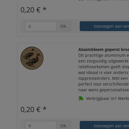
0,20 €
*
Stk.
toevoegen aan wi
Aluembleem geperst bro
Dit prachtige aluminium 
een zorgvuldig uitgewerk
reliëfvoorkomen geeft diep
wat ideaal is voor onders
toppresteerders. Met een
perfect voor verschillend
naar wens gepersonalise
Verkrijgbaar in1 Werk
0,20 €
*
Stk.
toevoegen aan wi