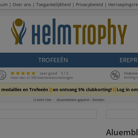
sum
|
Over ons
|
Toegankelijkheid
|
Privacybeleid
|
Herroepingsre
TROFEEËN
EREPR
zeer goed
5 / 5
Clubvoo
korting 
meer dan 21.500 klantenbeoordelingen
🥇
🛒
 medailles en Trofeeën
en ontvang 5% clubkorting!
Log in om 
U bent hier
Aluembleem geperst - Eenden
Aluembl