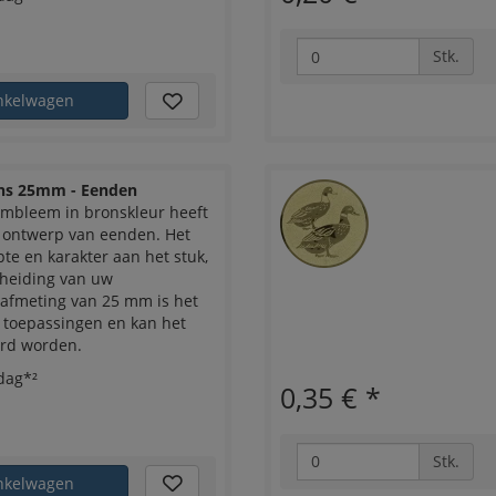
Stk.
nkelwagen
ns 25mm - Eenden
embleem in bronskleur heeft
t ontwerp van eenden. Het
te en karakter aan het stuk,
cheiding van uw
 afmeting van 25 mm is het
e toepassingen en kan het
erd worden.
dag*²
0,35 €
*
Stk.
nkelwagen