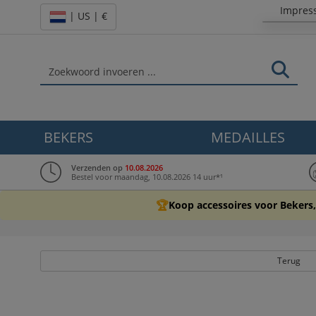
Impres
| US | €
BEKERS
MEDAILLES
Verzenden op
10.08.2026
Bestel voor maandag, 10.08.2026 14 uur*¹
🏆
Koop accessoires voor Bekers,
Terug