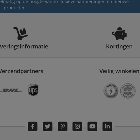
egelmatig op de hoogte van exclusieve aanbiedingen en nieuwe
producten.
veringsinformatie
Kortingen
Verzendpartners
Veilig winkelen