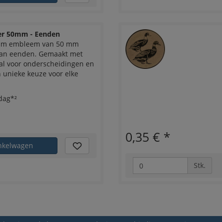
er 50mm - Eenden
nium embleem van 50 mm
 van eenden. Gemaakt met
aal voor onderscheidingen en
n unieke keuze voor elke
dag*²
0,35 €
*
nkelwagen
Stk.