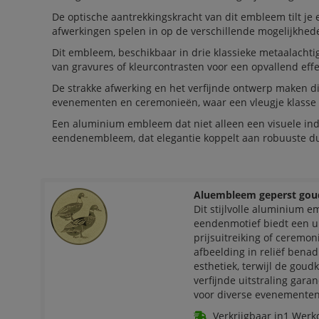
De optische aantrekkingskracht van dit embleem tilt je
afwerkingen spelen in op de verschillende mogelijkhede
Dit embleem, beschikbaar in drie klassieke metaalacht
van gravures of kleurcontrasten voor een opvallend effe
De strakke afwerking en het verfijnde ontwerp maken di
evenementen en ceremonieën, waar een vleugje klasse 
Een aluminium embleem dat niet alleen een visuele in
eendenembleem, dat elegantie koppelt aan robuuste 
Aluembleem geperst gou
Dit stijlvolle aluminium 
eendenmotief biedt een u
prijsuitreiking of ceremon
afbeelding in reliëf benadr
esthetiek, terwijl de goud
verfijnde uitstraling garan
voor diverse evenementen
Verkrijgbaar in1 Werk