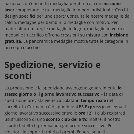
nazionali, un'
etichetta medaglia
per il retro o un'
incisione
laser
completano le tue medaglie in modo individuale. Cerchi
design specifici per uno sport? Consulta le nostre
medaglie da
calcio
,
medaglie per bambini
o
medaglie con motivo
. Per
materiali premium, le
medaglie in legno
,
medaglie in vetro
e
medaglie in acrilico
offrono creazioni su misura con
incisione
gratuita
. La
panoramica medaglie
mostra tutte le categorie in
un colpo d'occhio.
Spedizione, servizio e
sconti
La produzione e la spedizione avvengono generalmente
lo
stesso giorno o il giorno lavorativo successivo
– la data di
spedizione prevista viene calcolata
in tempo reale
nel
carrello. In Germania è disponibile
UPS Express
(consegna il
giorno lavorativo successivo entro le
ore 12
). I club registrati
usufruiscono di uno
sconto club del 5 %
; inoltre, il nostro
sconto fedeltà
ti premia ad ogni ordine successivo. Per i
vincitori, le
coppe
, i
trofei
o i
premi d'onore
sono il