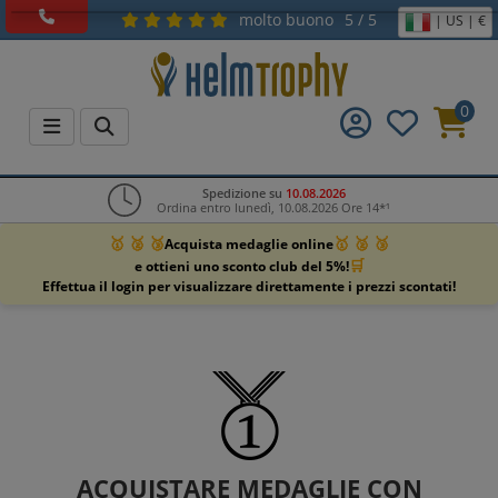
molto buono
5 / 5
| US | €
0
Spedizione su
10.08.2026
Ordina entro lunedì, 10.08.2026 Ore 14*¹
🥇 🥈 🥉
🥇 🥈 🥉
Acquista medaglie online
🛒
e ottieni uno sconto club del 5%!
Effettua il login per visualizzare direttamente i prezzi scontati!
ACQUISTARE MEDAGLIE CON