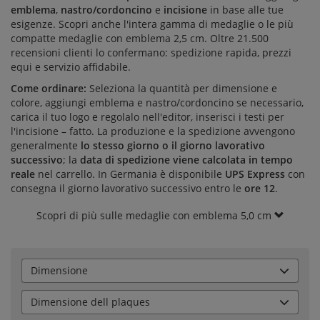
emblema
,
nastro/cordoncino
e
incisione
in base alle tue
esigenze. Scopri anche l'intera gamma di
medaglie
o le più
compatte
medaglie con emblema 2,5 cm
. Oltre
21.500
recensioni clienti
lo confermano: spedizione rapida, prezzi
equi e servizio affidabile.
Come ordinare:
Seleziona la quantità per dimensione e
colore, aggiungi emblema e nastro/cordoncino se necessario,
carica il tuo logo e regolalo nell'editor, inserisci i testi per
l'incisione – fatto. La produzione e la spedizione avvengono
generalmente
lo stesso giorno o il giorno lavorativo
successivo
; la
data di spedizione viene calcolata in tempo
reale
nel carrello. In Germania è disponibile
UPS Express
con
consegna il giorno lavorativo successivo entro le
ore 12
.
Scopri di più sulle medaglie con emblema 5,0 cm
Dimensione
Dimensione dell plaques